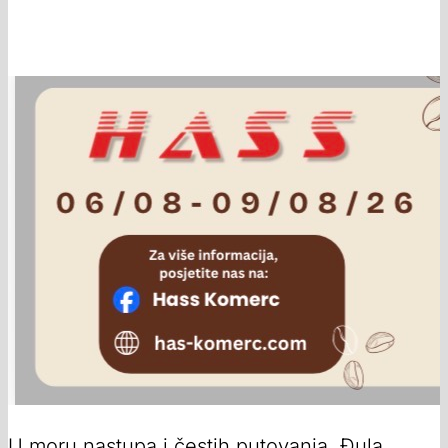
U moru nastupa i čestih putovanja, Đula