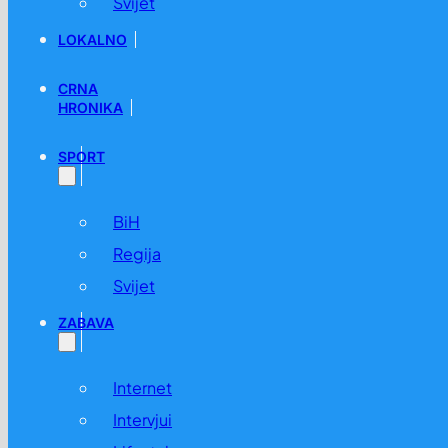
Svijet
LOKALNO
CRNA
HRONIKA
SPORT
BiH
Regija
Svijet
ZABAVA
Internet
Intervjui