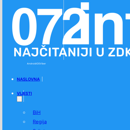
Preskoči na glavni sadržaj
Preskoči na podnožje
Android
iOS
Viber
NASLOVNA
VIJESTI
BiH
Regija