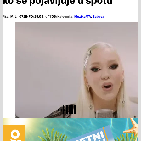
ko se pojavljuje u spotu
Piše:
M. L | 072INFO
/
25.08.
u
11:06
/
Kategorija:
Muzika/TV
,
Zabava