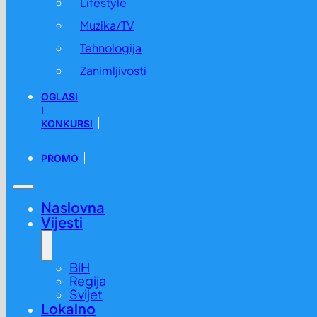
Lifestyle
Muzika/TV
Tehnologija
Zanimljivosti
OGLASI
I
KONKURSI
PROMO
Naslovna
Vijesti
BiH
Regija
Svijet
Lokalno