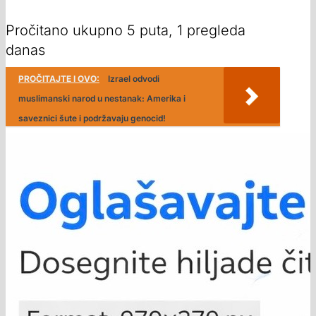
Pročitano ukupno 5 puta, 1 pregleda
danas
PROČITAJTE I OVO:
Izrael odvodi
muslimanski narod u nestanak: Amerika i
saveznici šute i podržavaju genocid!