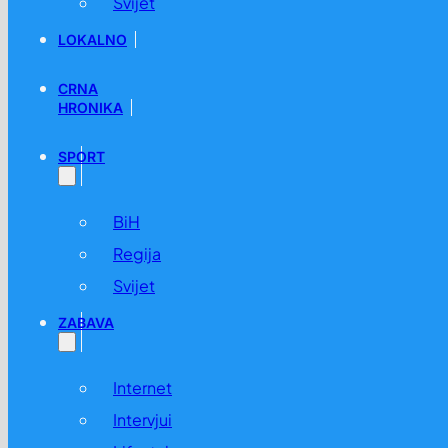
Svijet
LOKALNO
CRNA
HRONIKA
SPORT
BiH
Regija
Svijet
ZABAVA
Internet
Intervjui