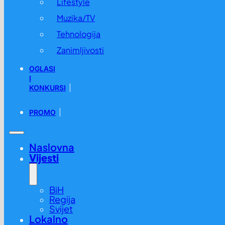
Lifestyle
Muzika/TV
Tehnologija
Zanimljivosti
OGLASI
I
KONKURSI
PROMO
Naslovna
Vijesti
BiH
Regija
Svijet
Lokalno