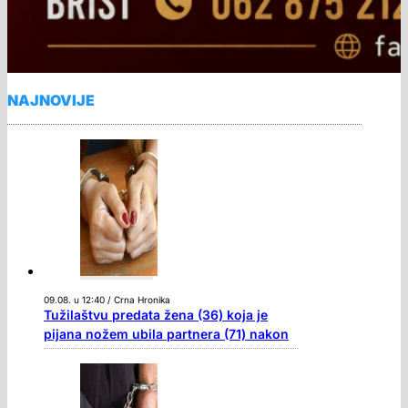
NAJNOVIJE
09.08. u 12:40 / Crna Hronika
Tužilaštvu predata žena (36) koja je
pijana nožem ubila partnera (71) nakon