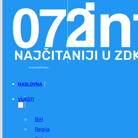
Preskoči na glavni sadržaj
Preskoči na podnožje
Android
iOS
Viber
NASLOVNA
VIJESTI
BiH
Regija