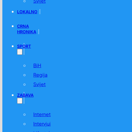
Svijet
LOKALNO
CRNA
HRONIKA
SPORT
BiH
Regija
Svijet
ZABAVA
Internet
Intervjui