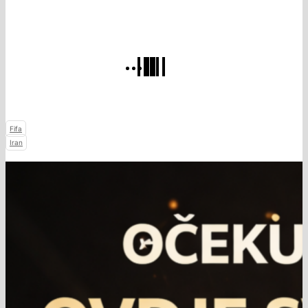
Fifa
Iran