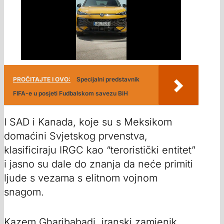
PROČITAJTE I OVO:
Specijalni predstavnik
FIFA-e u posjeti Fudbalskom savezu BiH
I SAD i Kanada, koje su s Meksikom
domaćini Svjetskog prvenstva,
klasificiraju IRGC kao “teroristički entitet”
i jasno su dale do znanja da neće primiti
ljude s vezama s elitnom vojnom
snagom.
Kazem Gharibabadi, iranski zamjenik