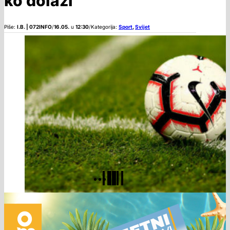
ko dolazi
Piše:
I.B. | 072INFO
/
16.05.
u
12:30
/
Kategorija:
Sport
,
Svijet