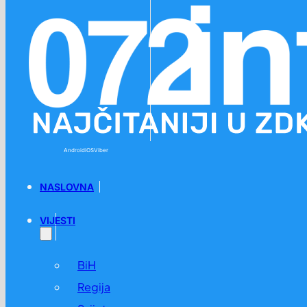
Preskoči na glavni sadržaj
Preskoči na podnožje
Android
iOS
Viber
NASLOVNA
VIJESTI
BiH
Regija