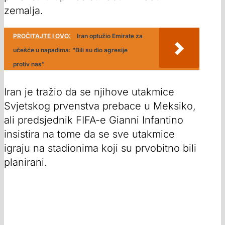
zemalja.
PROČITAJTE I OVO:
Iran optužio Emirate za
učešće u napadima: "Bili su dio agresije
protiv nas"
Iran je tražio da se njihove utakmice
Svjetskog prvenstva prebace u Meksiko,
ali predsjednik FIFA-e Gianni Infantino
insistira na tome da se sve utakmice
igraju na stadionima koji su prvobitno bili
planirani.