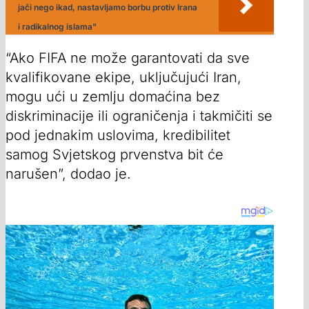
jači nego ikad, nastavljamo borbu protiv Irana
i radikalnog islama"
“Ako FIFA ne može garantovati da sve
kvalifikovane ekipe, uključujući Iran,
mogu ući u zemlju domaćina bez
diskriminacije ili ograničenja i takmičiti se
pod jednakim uslovima, kredibilitet
samog Svjetskog prvenstva bit će
narušen”, dodao je.