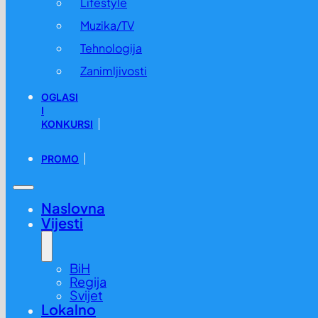
Lifestyle
Muzika/TV
Tehnologija
Zanimljivosti
OGLASI
I
KONKURSI
PROMO
Naslovna
Vijesti
BiH
Regija
Svijet
Lokalno