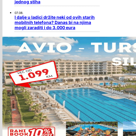
jednog stiha
07.08.
I dalje u ladici držite neki od ovih starih
mobilnih telefona? Danas bi na njima
mogli zaraditi i do 3.000 eura