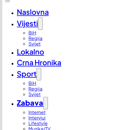
Naslovna
Vijesti
BiH
Regija
Svijet
Lokalno
Crna Hronika
Sport
BiH
Regija
Svijet
Zabava
Internet
Intervjui
Lifestyle
Muzika/TV