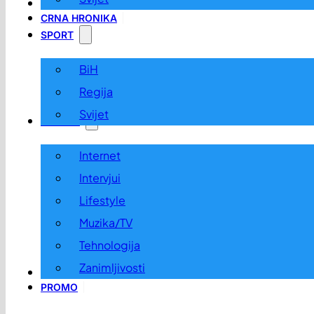
LOKALNO
CRNA HRONIKA
SPORT
BiH
Regija
Svijet
ZABAVA
Internet
Intervjui
Lifestyle
Muzika/TV
Tehnologija
Zanimljivosti
OGLASI I KONKURSI
PROMO