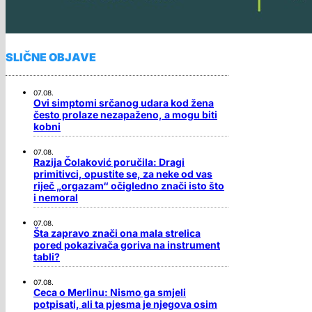
SLIČNE OBJAVE
07.08.
Ovi simptomi srčanog udara kod žena
često prolaze nezapaženo, a mogu biti
kobni
07.08.
Razija Čolaković poručila: Dragi
primitivci, opustite se, za neke od vas
riječ „orgazam“ očigledno znači isto što
i nemoral
07.08.
Šta zapravo znači ona mala strelica
pored pokazivača goriva na instrument
tabli?
07.08.
Ceca o Merlinu: Nismo ga smjeli
potpisati, ali ta pjesma je njegova osim