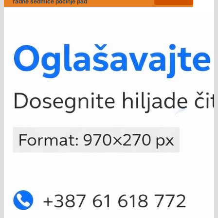
radne sedmice počinje pad