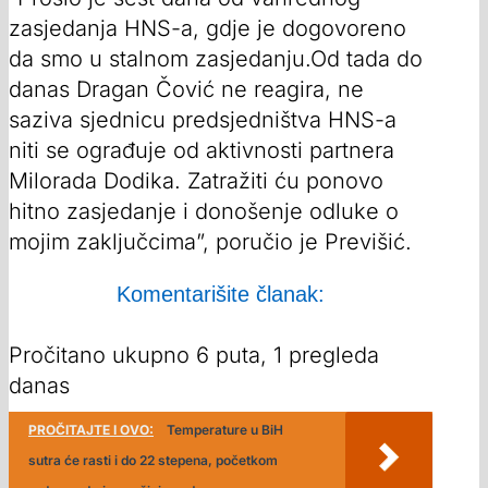
zasjedanja HNS-a, gdje je dogovoreno
da smo u stalnom zasjedanju.Od tada do
danas Dragan Čović ne reagira, ne
saziva sjednicu predsjedništva HNS-a
niti se ograđuje od aktivnosti partnera
Milorada Dodika. Zatražiti ću ponovo
hitno zasjedanje i donošenje odluke o
mojim zaključcima”, poručio je Previšić.
Komentarišite članak:
Pročitano ukupno 6 puta, 1 pregleda
danas
PROČITAJTE I OVO:
Temperature u BiH
sutra će rasti i do 22 stepena, početkom