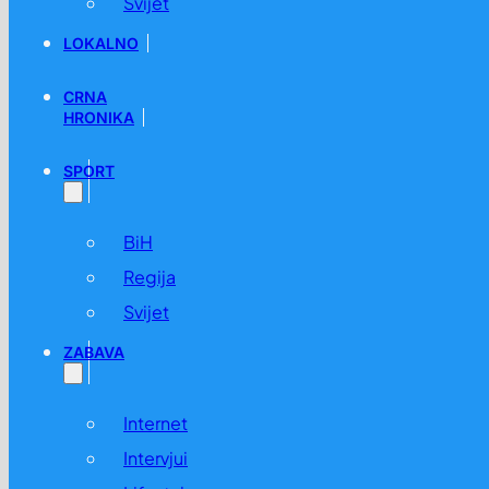
Svijet
LOKALNO
CRNA
HRONIKA
SPORT
BiH
Regija
Svijet
ZABAVA
Internet
Intervjui