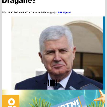
Dragane?
Piše:
N. K. / 072INFO
/
08.03.
u
19:34
/
Kategorija:
BiH
,
Vijesti