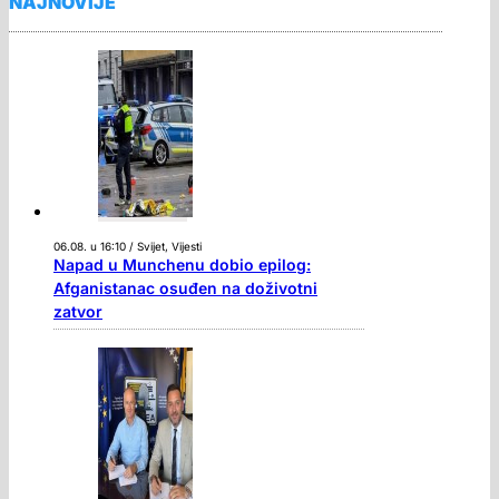
NAJNOVIJE
06.08. u 16:10 / Svijet, Vijesti
Napad u Munchenu dobio epilog:
Afganistanac osuđen na doživotni
zatvor