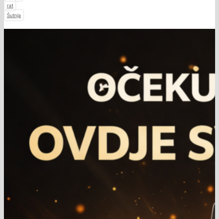
rat
Šutnja