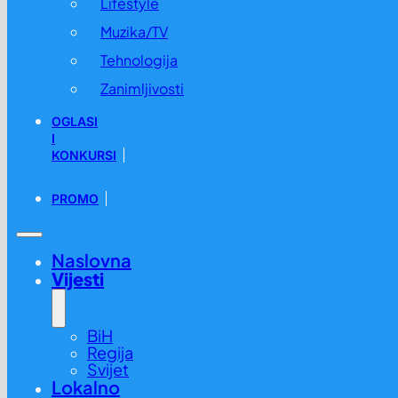
Lifestyle
Muzika/TV
Tehnologija
Zanimljivosti
OGLASI
I
KONKURSI
PROMO
Naslovna
Vijesti
BiH
Regija
Svijet
Lokalno