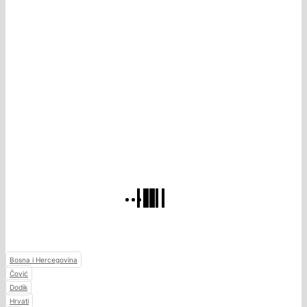
Bosna i Hercegovina
Čović
Dodik
Hrvati