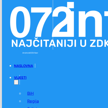
Preskoči na glavni sadržaj
Preskoči na podnožje
Android
iOS
Viber
NASLOVNA
VIJESTI
BiH
Regija