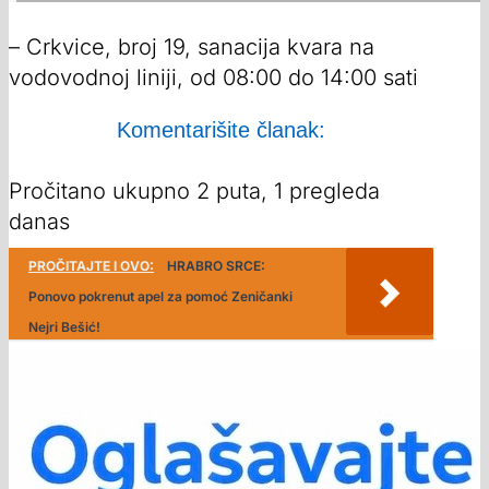
– Crkvice, broj 19, sanacija kvara na
vodovodnoj liniji, od 08:00 do 14:00 sati
Komentarišite članak:
Pročitano ukupno 2 puta, 1 pregleda
danas
PROČITAJTE I OVO:
HRABRO SRCE:
Ponovo pokrenut apel za pomoć Zeničanki
Nejri Bešić!