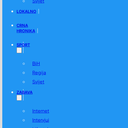
Svijet
LOKALNO
CRNA
HRONIKA
SPORT
BiH
Regija
Svijet
ZABAVA
Internet
Intervjui