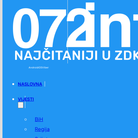
Preskoči na glavni sadržaj
Preskoči na podnožje
Android
iOS
Viber
NASLOVNA
VIJESTI
BiH
Regija