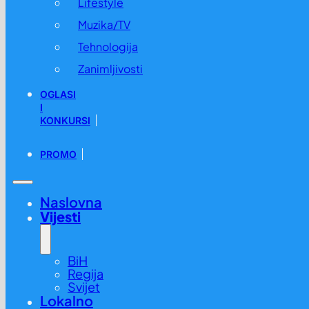
Lifestyle
Muzika/TV
Tehnologija
Zanimljivosti
OGLASI
I
KONKURSI
PROMO
Naslovna
Vijesti
BiH
Regija
Svijet
Lokalno