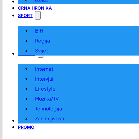
LOKALNO
CRNA HRONIKA
SPORT
BiH
Regija
Svijet
ZABAVA
Internet
Intervjui
Lifestyle
Muzika/TV
Tehnologija
Zanimljivosti
OGLASI I KONKURSI
PROMO