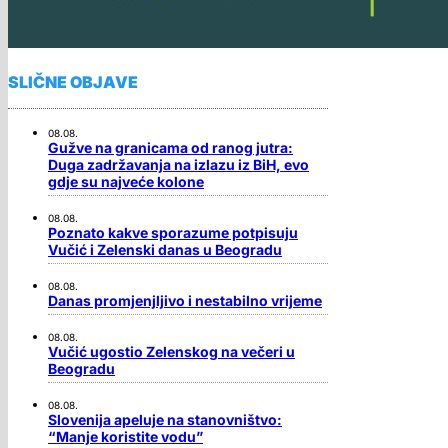
SLIČNE OBJAVE
08.08.
Gužve na granicama od ranog jutra:
Duga zadržavanja na izlazu iz BiH, evo
gdje su najveće kolone
08.08.
Poznato kakve sporazume potpisuju
Vučić i Zelenski danas u Beogradu
08.08.
Danas promjenjljivo i nestabilno vrijeme
08.08.
Vučić ugostio Zelenskog na večeri u
Beogradu
08.08.
Slovenija apeluje na stanovništvo:
“Manje koristite vodu”