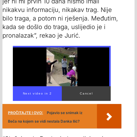
jer ni mi prvih 10 dana nismo imali
nikakvu informaciju, nikakav trag. Nije
bilo traga, a potom ni rješenja. Međutim,
kada se došlo do traga, uslijedio je i
pronalazak”, rekao je Jurić.
PROČITAJTE I OVO:
Pojavio se snimak iz
Beča na kojem se vidi nestala Danka Ilić?