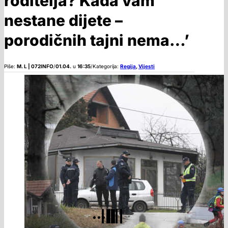
roditelja? Kada vam
nestane dijete –
porodičnih tajni nema…’
Piše:
M. L | 072INFO
/
01.04.
u
16:35
/
Kategorija:
Regija
,
Vijesti