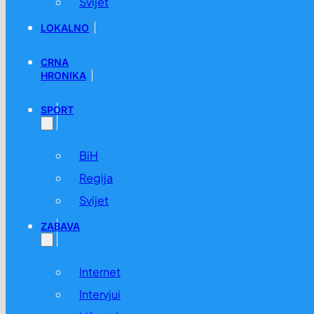
Svijet
LOKALNO
CRNA
HRONIKA
SPORT
BiH
Regija
Svijet
ZABAVA
Internet
Intervjui