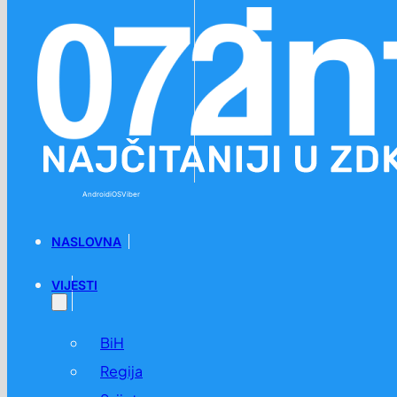
Preskoči na glavni sadržaj
Preskoči na podnožje
Android
iOS
Viber
NASLOVNA
VIJESTI
BiH
Regija