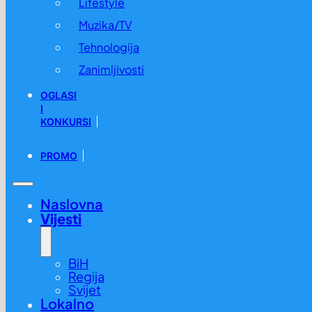
Lifestyle
Muzika/TV
Tehnologija
Zanimljivosti
OGLASI
I
KONKURSI
PROMO
Naslovna
Vijesti
BiH
Regija
Svijet
Lokalno