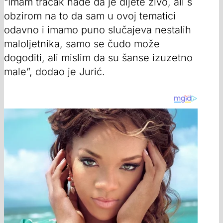
“Imam tračak nade da je dijete živo, ali s
obzirom na to da sam u ovoj tematici
odavno i imamo puno slučajeva nestalih
maloljetnika, samo se čudo može
dogoditi, ali mislim da su šanse izuzetno
male”, dodao je Jurić.