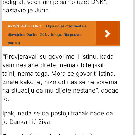
poligraf, već nam je samo uzet DNK”,
nastavio je Jurić.
PROČITAJTE I OVO:
Oglasio se otac nestale
djevojčice Danke (2): Uz fotografiju poslao
poruku
“Provjeravali su govorimo li istinu, kada
vam nestane dijete, nema obiteljskih
tajni, nema toga. Mora se govoriti istina.
Znate kako je, niko od nas se ne sprema
na situaciju da mu dijete nestane”, dodao
je.
Ipak, nada se da postoji tračak nade da
je Danka Ilić živa.