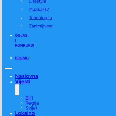
Lifestyle
Muzika/TV
Tehnologija
Zanimljivosti
OGLASI
I
KONKURSI
PROMO
Naslovna
Vijesti
BiH
Regija
Svijet
Lokalno