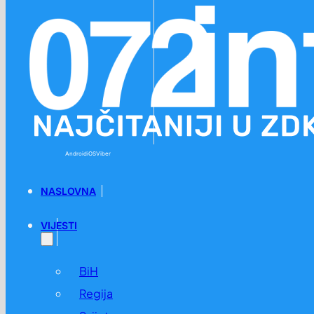
Preskoči na glavni sadržaj
Preskoči na podnožje
Android
iOS
Viber
NASLOVNA
VIJESTI
BiH
Regija