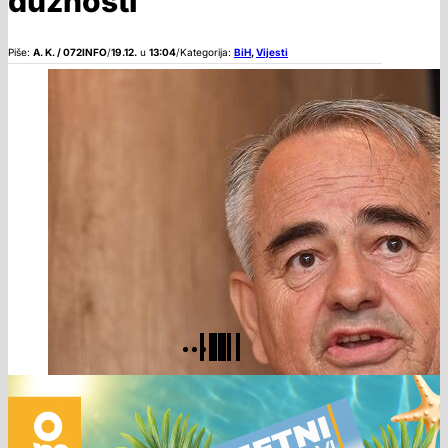
dužnosti
Piše:
A. K. / 072INFO
/
19.12.
u
13:04
/
Kategorija:
BiH
,
Vijesti