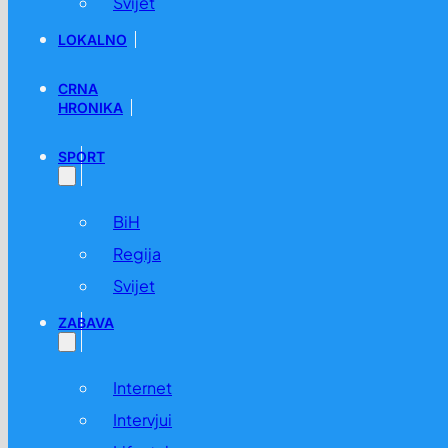
Svijet
LOKALNO
CRNA
HRONIKA
SPORT
BiH
Regija
Svijet
ZABAVA
Internet
Intervjui