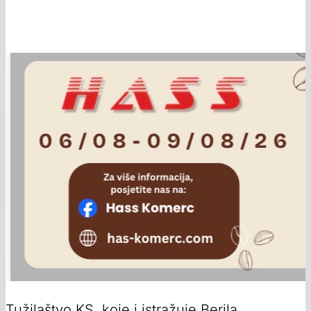
Tužilaštvo KS, koje i istražuje Berila,