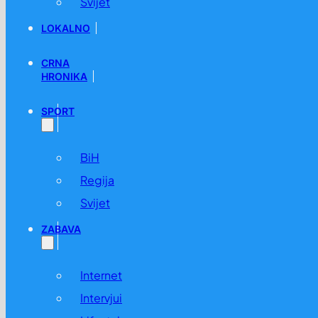
Svijet
LOKALNO
CRNA
HRONIKA
SPORT
BiH
Regija
Svijet
ZABAVA
Internet
Intervjui