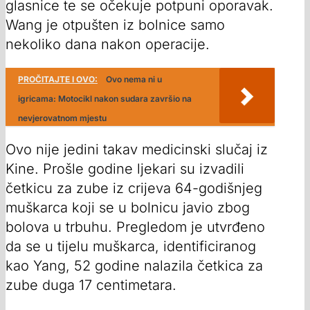
glasnice te se očekuje potpuni oporavak.
Wang je otpušten iz bolnice samo
nekoliko dana nakon operacije.
PROČITAJTE I OVO:
Ovo nema ni u
igricama: Motocikl nakon sudara završio na
nevjerovatnom mjestu
Ovo nije jedini takav medicinski slučaj iz
Kine. Prošle godine ljekari su izvadili
četkicu za zube iz crijeva 64-godišnjeg
muškarca koji se u bolnicu javio zbog
bolova u trbuhu. Pregledom je utvrđeno
da se u tijelu muškarca, identificiranog
kao Yang, 52 godine nalazila četkica za
zube duga 17 centimetara.