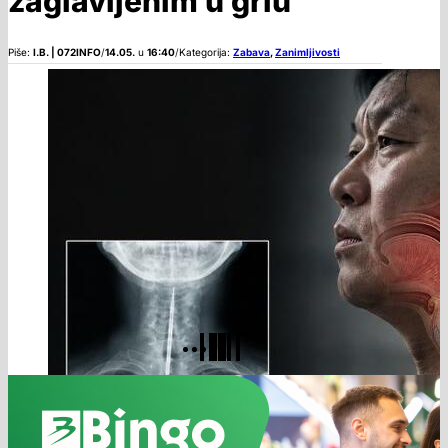
zaglavljenim u grlu
Piše:
I.B. | 072INFO
/
14.05.
u
16:40
/
Kategorija:
Zabava
,
Zanimljivosti