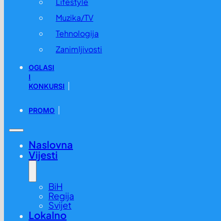
Lifestyle
Muzika/TV
Tehnologija
Zanimljivosti
OGLASI
I
KONKURSI
PROMO
Naslovna
Vijesti
BiH
Regija
Svijet
Lokalno