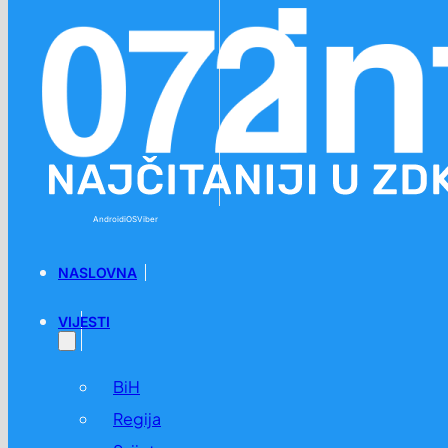
Preskoči na glavni sadržaj
Preskoči na podnožje
Android
iOS
Viber
NASLOVNA
VIJESTI
BiH
Regija