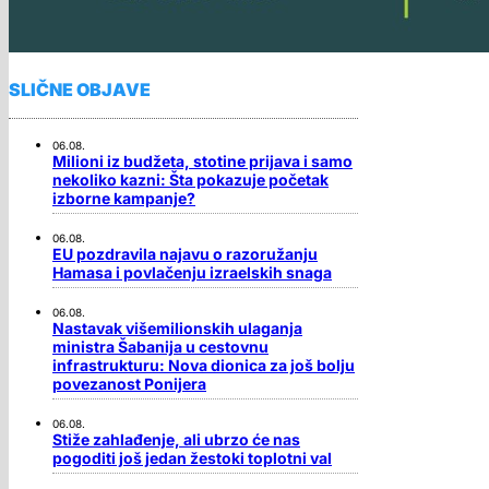
SLIČNE OBJAVE
06.08.
Milioni iz budžeta, stotine prijava i samo
nekoliko kazni: Šta pokazuje početak
izborne kampanje?
06.08.
EU pozdravila najavu o razoružanju
Hamasa i povlačenju izraelskih snaga
06.08.
Nastavak višemilionskih ulaganja
ministra Šabanija u cestovnu
infrastrukturu: Nova dionica za još bolju
povezanost Ponijera
06.08.
Stiže zahlađenje, ali ubrzo će nas
pogoditi još jedan žestoki toplotni val