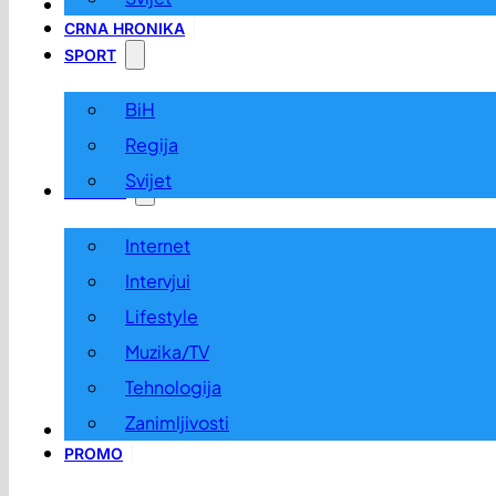
LOKALNO
CRNA HRONIKA
SPORT
BiH
Regija
Svijet
ZABAVA
Internet
Intervjui
Lifestyle
Muzika/TV
Tehnologija
Zanimljivosti
OGLASI I KONKURSI
PROMO