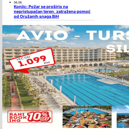
06.08.
Konjic: Požar se proširio na
nepristupačan teren, zatražena pomoć
od Oružanih snaga BiH