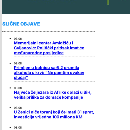
SLIČNE OBJAVE
08.08.
Memorijalni centar Amidžiću i
Cvijanović: Politički pritisak imat će
međunarodne posljedice
08.08.
Primljen u bolnicu sa 6,2 promila
alkohola u krvi: “Ne pamtim ovakav
slučaj”
08.08.
Najveća željezara iz Afrike dolazi u BiH,
velika prilika za domaće kompanije
08.08.
U Zenici niče toranj koji će imati 31 sprat,
investicija vrijedna 100 miliona KM
08.08.