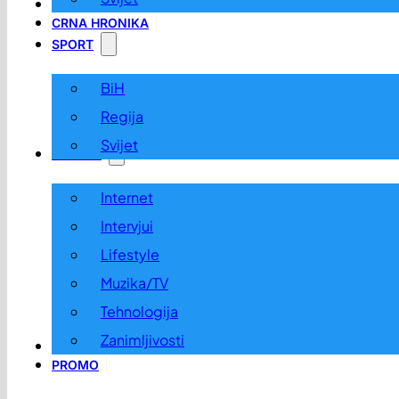
LOKALNO
CRNA HRONIKA
SPORT
BiH
Regija
Svijet
ZABAVA
Internet
Intervjui
Lifestyle
Muzika/TV
Tehnologija
Zanimljivosti
OGLASI I KONKURSI
PROMO