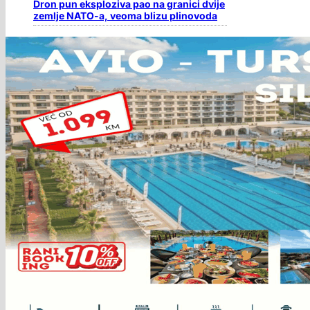
Dron pun eksploziva pao na granici dvije
zemlje NATO-a, veoma blizu plinovoda