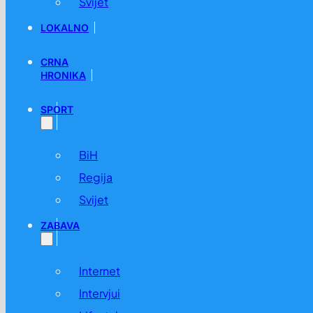
Svijet
LOKALNO
CRNA
HRONIKA
SPORT
BiH
Regija
Svijet
ZABAVA
Internet
Intervjui