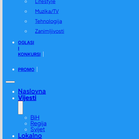
Lifestyle
Muzika/TV
Tehnologija
Zanimljivosti
OGLASI
I
KONKURSI
PROMO
Naslovna
Vijesti
BiH
Regija
Svijet
Lokalno