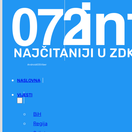
Preskoči na glavni sadržaj
Preskoči na podnožje
Android
iOS
Viber
NASLOVNA
VIJESTI
BiH
Regija