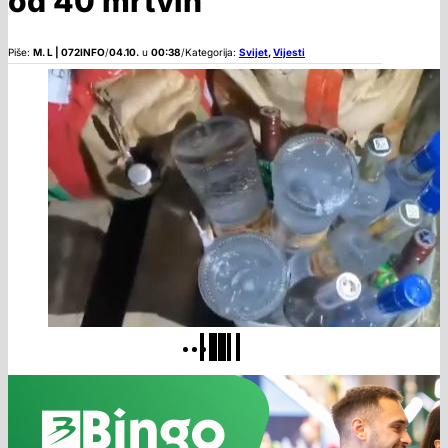
od 40 mrtvih
Piše:
M. L | 072INFO
/
04.10.
u
00:38
/
Kategorija:
Svijet
,
Vijesti