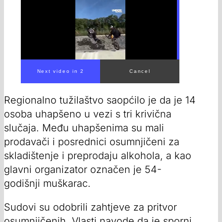
00:00
/
00:54
Regionalno tužilaštvo saopćilo je da je 14
osoba uhapšeno u vezi s tri krivična
slučaja. Među uhapšenima su mali
prodavači i posrednici osumnjičeni za
skladištenje i preprodaju alkohola, a kao
glavni organizator označen je 54-
godišnji muškarac.
Sudovi su odobrili zahtjeve za pritvor
osumnjičenih. Vlasti navode da je sporni