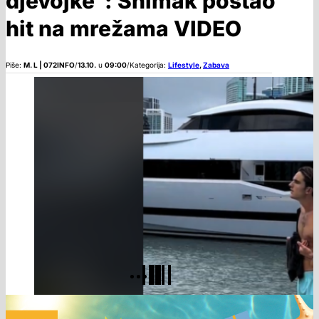
djevojke”: Snimak postao
hit na mrežama VIDEO
Piše:
M. L | 072INFO
/
13.10.
u
09:00
/
Kategorija:
Lifestyle
,
Zabava