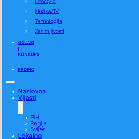
Lifestyle
Muzika/TV
Tehnologija
Zanimljivosti
OGLASI
I
KONKURSI
PROMO
Naslovna
Vijesti
BiH
Regija
Svijet
Lokalno