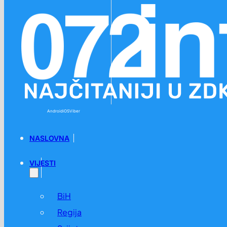
Preskoči na glavni sadržaj
Preskoči na podnožje
Android
iOS
Viber
NASLOVNA
VIJESTI
BiH
Regija