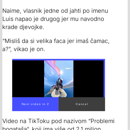
Naime, vlasnik jedne od jahti po imenu
Luis napao je drugog jer mu navodno
krade djevojke.
“Misliš da si velika faca jer imaš čamac,
a?”, vikao je on.
Video na TikToku pod nazivom “Problemi
bogataša“, koji ima više od 2,1 milion