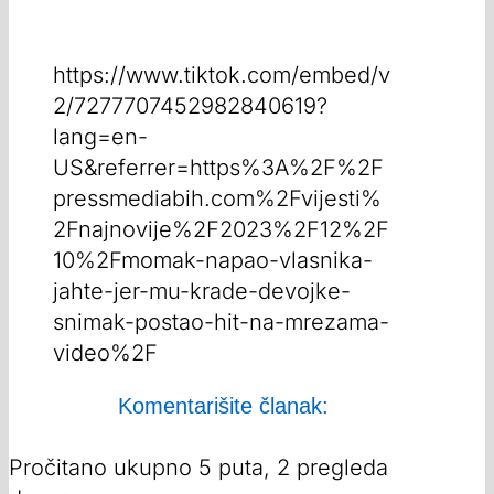
https://www.tiktok.com/embed/v
2/7277707452982840619?
lang=en-
US&referrer=https%3A%2F%2F
pressmediabih.com%2Fvijesti%
2Fnajnovije%2F2023%2F12%2F
10%2Fmomak-napao-vlasnika-
jahte-jer-mu-krade-devojke-
snimak-postao-hit-na-mrezama-
video%2F
Komentarišite članak:
Pročitano ukupno 5 puta, 2 pregleda