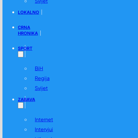
Svijet
LOKALNO
CRNA
HRONIKA
SPORT
BiH
Regija
Svijet
ZABAVA
Internet
Intervjui