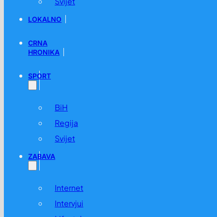
Svijet
LOKALNO
CRNA
HRONIKA
SPORT
BiH
Regija
Svijet
ZABAVA
Internet
Intervjui