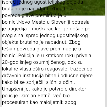
ispred jednog ugostiteljskog objekta
brutalno je napadnut. Zbog teških
povreda glave preminuo je u
bolnici.Novo Mesto u Sloveniji potresla
je tragedija – muškarac koji je došao po
svog sina ispred jednog ugostiteljskog
objekta brutalno je napadnut. Zbog
teških povreda glave preminuo je u
bolnici.Policija je u kratkom roku privela
20-godišnjeg osumnjičenog, dok su
lokalne vlasti oštro reagovale, tražeći od
državnih institucija hitne i odlučne mjere
kako bi se spriječili slični zločini.
Uhapšeni je, kako je potvrdio direktor
policije Damjan Petrič, već bio
procesuiran kao maloljetnik zbog