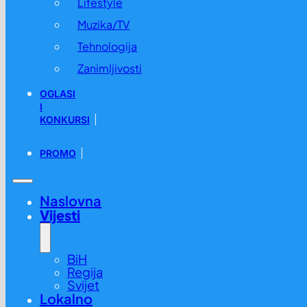
Lifestyle
Muzika/TV
Tehnologija
Zanimljivosti
OGLASI
I
KONKURSI
PROMO
Naslovna
Vijesti
BiH
Regija
Svijet
Lokalno