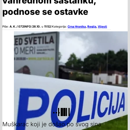
vanrednom sastanku,
podnose se ostavke
Piše:
A. K. / 072INFO
/
26.10.
u
11:52
/
Kategorija:
Crna Hronika
,
Regija
,
Vijesti
Muškarac koji je došao po svog sina