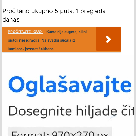
Pročitano ukupno 5 puta, 1 pregleda
danas
PROČITAJTE I OVO:
Kuma nije dugme, ali ni
pištolj nije igračka: Na svadbi pucala iz
kamiona, javnost šokirana