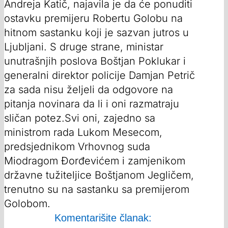
Andreja Katič, najavila je da će ponuditi
ostavku premijeru Robertu Golobu na
hitnom sastanku koji je sazvan jutros u
Ljubljani. S druge strane, ministar
unutrašnjih poslova Boštjan Poklukar i
generalni direktor policije Damjan Petrič
za sada nisu željeli da odgovore na
pitanja novinara da li i oni razmatraju
sličan potez.Svi oni, zajedno sa
ministrom rada Lukom Mesecom,
predsjednikom Vrhovnog suda
Miodragom Đorđevićem i zamjenikom
državne tužiteljice Boštjanom Jegličem,
trenutno su na sastanku sa premijerom
Golobom.
Komentarišite članak: