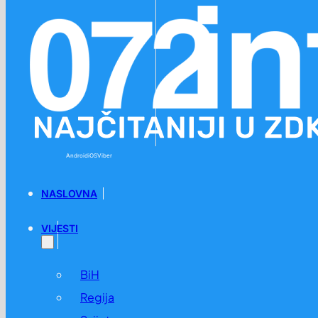
Preskoči na glavni sadržaj
Preskoči na podnožje
Android
iOS
Viber
NASLOVNA
VIJESTI
BiH
Regija