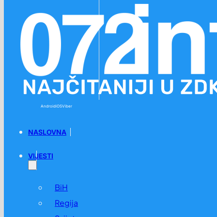
Preskoči na glavni sadržaj
Preskoči na podnožje
Android
iOS
Viber
NASLOVNA
VIJESTI
BiH
Regija