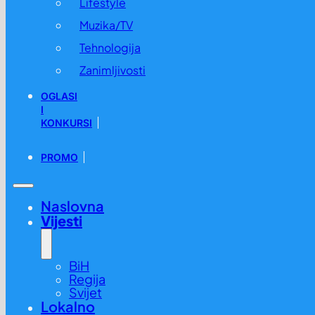
Lifestyle
Muzika/TV
Tehnologija
Zanimljivosti
OGLASI
I
KONKURSI
PROMO
Naslovna
Vijesti
BiH
Regija
Svijet
Lokalno