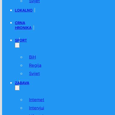
Svijet
LOKALNO
CRNA
HRONIKA
SPORT
BiH
Regija
Svijet
ZABAVA
Internet
Intervjui