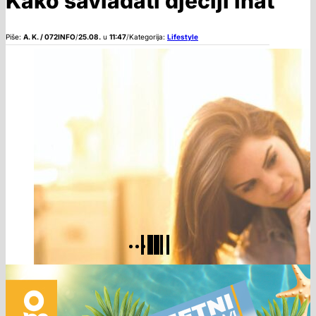
Kako savladati dječiji inat
Piše:
A. K. / 072INFO
/
25.08.
u
11:47
/
Kategorija:
Lifestyle