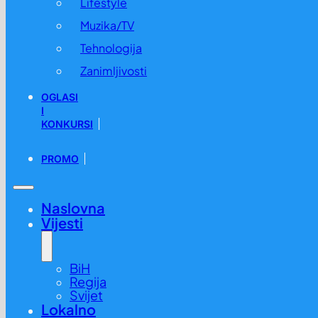
Lifestyle
Muzika/TV
Tehnologija
Zanimljivosti
OGLASI
I
KONKURSI
PROMO
Naslovna
Vijesti
BiH
Regija
Svijet
Lokalno