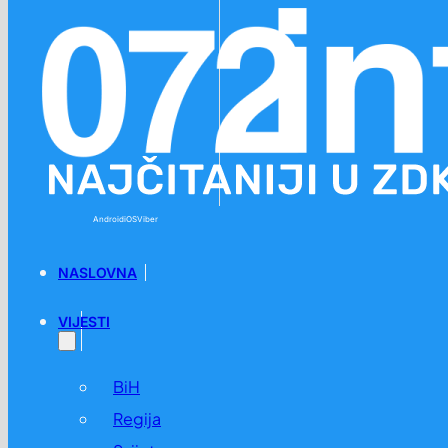
Preskoči na glavni sadržaj
Preskoči na podnožje
Android
iOS
Viber
NASLOVNA
VIJESTI
BiH
Regija