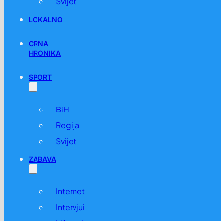
Svijet
LOKALNO
CRNA
HRONIKA
SPORT
BiH
Regija
Svijet
ZABAVA
Internet
Intervjui