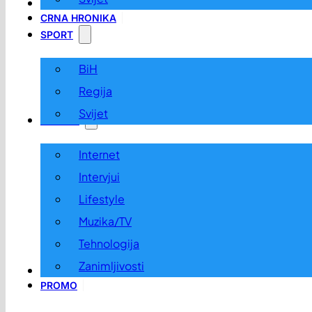
LOKALNO
CRNA HRONIKA
SPORT
BiH
Regija
Svijet
ZABAVA
Internet
Intervjui
Lifestyle
Muzika/TV
Tehnologija
Zanimljivosti
OGLASI I KONKURSI
PROMO