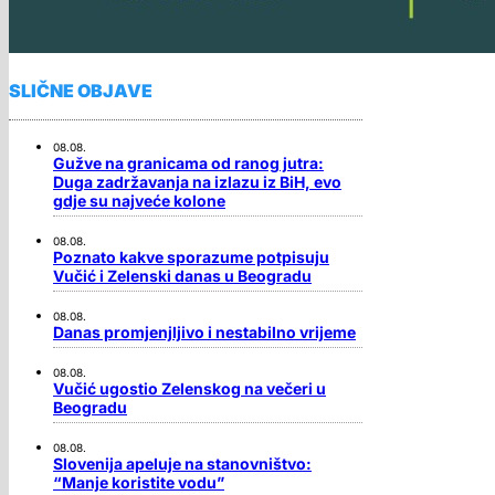
SLIČNE OBJAVE
08.08.
Gužve na granicama od ranog jutra:
Duga zadržavanja na izlazu iz BiH, evo
gdje su najveće kolone
08.08.
Poznato kakve sporazume potpisuju
Vučić i Zelenski danas u Beogradu
08.08.
Danas promjenjljivo i nestabilno vrijeme
08.08.
Vučić ugostio Zelenskog na večeri u
Beogradu
08.08.
Slovenija apeluje na stanovništvo:
“Manje koristite vodu”