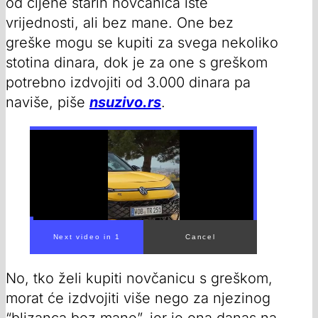
od cijene starih novčanica iste
vrijednosti, ali bez mane. One bez
greške mogu se kupiti za svega nekoliko
stotina dinara, dok je za one s greškom
potrebno izdvojiti od 3.000 dinara pa
naviše, piše
nsuzivo.rs
.
No, tko želi kupiti novčanicu s greškom,
morat će izdvojiti više nego za njezinog
“blizanca bez mane”, jer je ona danas na