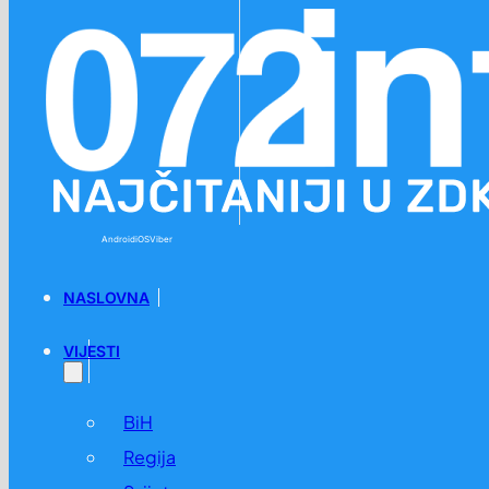
Preskoči na glavni sadržaj
Preskoči na podnožje
Android
iOS
Viber
NASLOVNA
VIJESTI
BiH
Regija