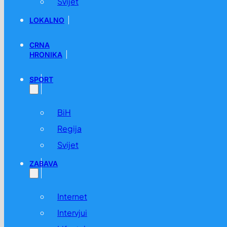
Svijet
LOKALNO
CRNA
HRONIKA
SPORT
BiH
Regija
Svijet
ZABAVA
Internet
Intervjui