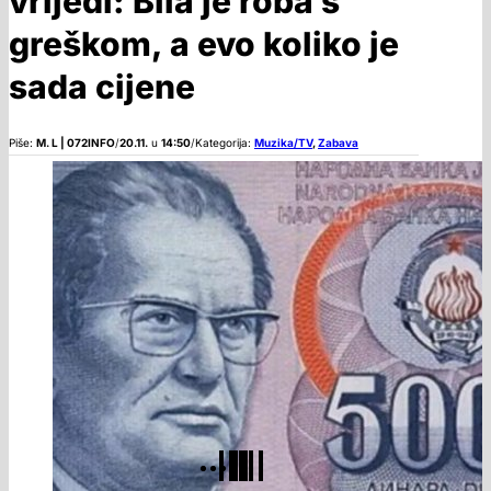
vrijedi: Bila je roba s
greškom, a evo koliko je
sada cijene
Piše:
M. L | 072INFO
/
20.11.
u
14:50
/
Kategorija:
Muzika/TV
,
Zabava