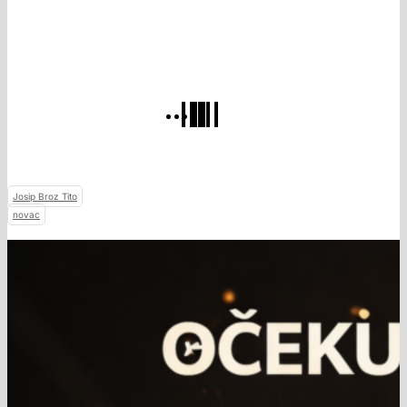
Josip Broz Tito
novac