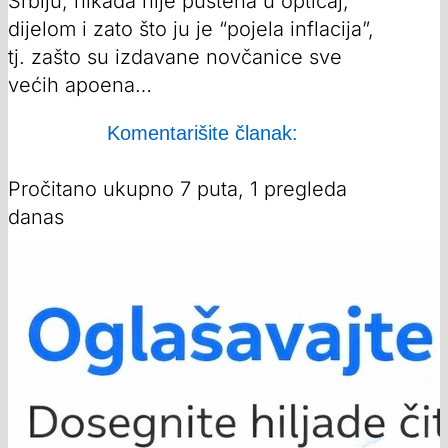
Srbiju, nikada nije puštena u opticaj,
dijelom i zato što ju je “pojela inflacija”,
tj. zašto su izdavane novčanice sve
većih apoena…
Komentarišite članak:
Pročitano ukupno 7 puta, 1 pregleda
danas