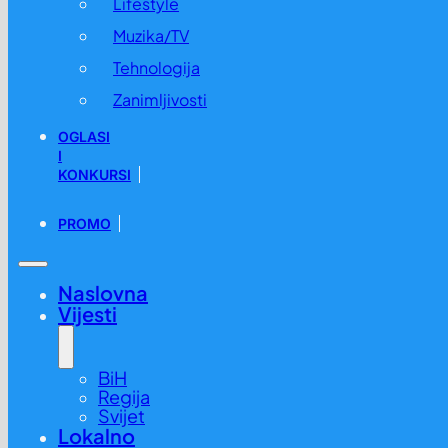
Lifestyle
Muzika/TV
Tehnologija
Zanimljivosti
OGLASI
I
KONKURSI
PROMO
Naslovna
Vijesti
BiH
Regija
Svijet
Lokalno