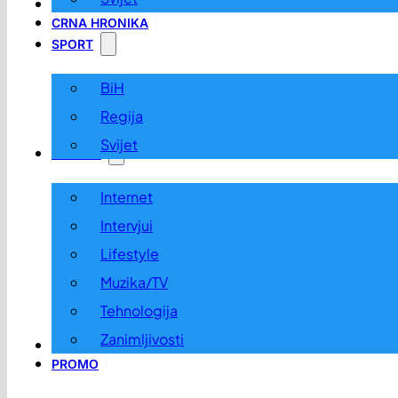
LOKALNO
CRNA HRONIKA
SPORT
BiH
Regija
Svijet
ZABAVA
Internet
Intervjui
Lifestyle
Muzika/TV
Tehnologija
Zanimljivosti
OGLASI I KONKURSI
PROMO