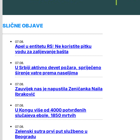
SLIČNE OBJAVE
07.08.
Apel u entitetu RS: Ne koristite pitku
vodu za zalijevanje bašta
07.08.
U Srbiji aktivno devet požara, spriječeno
širenje vatre prema naseljima
07.08.
Zauvijek nas je napustila Zeničanka Naila
Ibraković
07.08.
U Kongu više od 4000 potvrđenih
slučajeva ebole, 1850 mrtvih
07.08.
Zelenski sutra prvi put službeno u
Beogradu