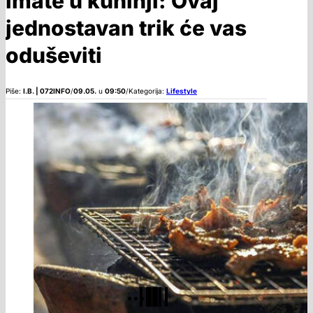
imate u kuhinji: Ovaj
jednostavan trik će vas
oduševiti
Piše:
I.B. | 072INFO
/
09.05.
u
09:50
/
Kategorija:
Lifestyle