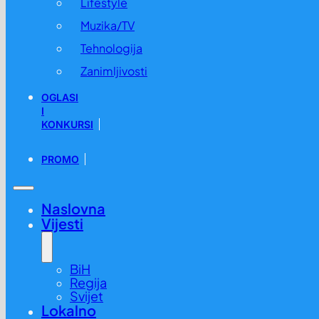
Lifestyle
Muzika/TV
Tehnologija
Zanimljivosti
OGLASI
I
KONKURSI
PROMO
Naslovna
Vijesti
BiH
Regija
Svijet
Lokalno