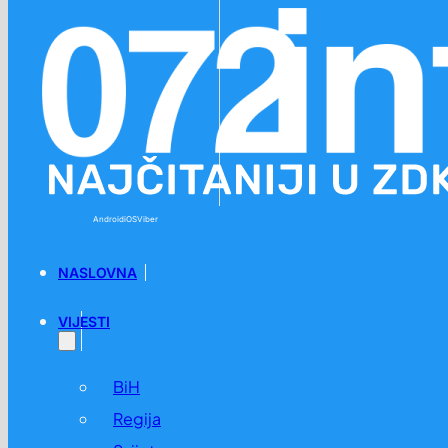
Preskoči na glavni sadržaj
Preskoči na podnožje
Android
iOS
Viber
NASLOVNA
VIJESTI
BiH
Regija