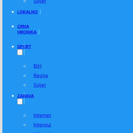
Svijet
LOKALNO
CRNA
HRONIKA
SPORT
BiH
Regija
Svijet
ZABAVA
Internet
Intervjui