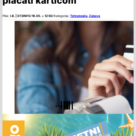
plaćati karticom
Piše:
I.B. | 072INFO
/
16.05.
u
12:50
/
Kategorija:
Tehnologija
,
Zabava