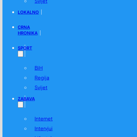
Svijet
LOKALNO
CRNA
HRONIKA
SPORT
BiH
Regija
Svijet
ZABAVA
Internet
Intervjui