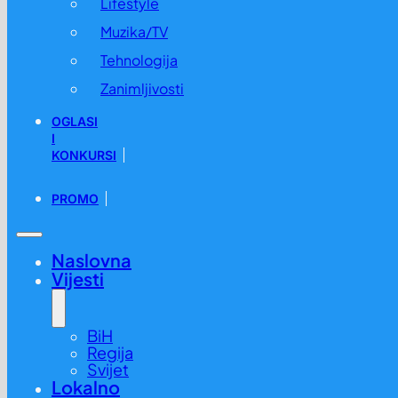
Lifestyle
Muzika/TV
Tehnologija
Zanimljivosti
OGLASI
I
KONKURSI
PROMO
Naslovna
Vijesti
BiH
Regija
Svijet
Lokalno