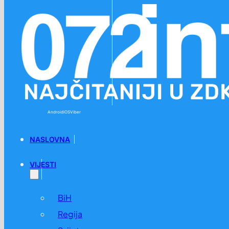
Preskoči na glavni sadržaj
Preskoči na podnožje
Android
iOS
Viber
NASLOVNA
VIJESTI
BiH
Regija