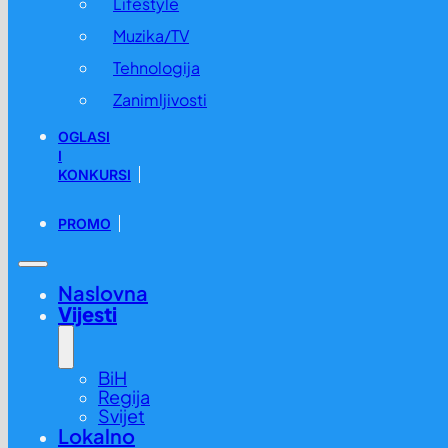
Lifestyle
Muzika/TV
Tehnologija
Zanimljivosti
OGLASI
I
KONKURSI
PROMO
Naslovna
Vijesti
BiH
Regija
Svijet
Lokalno