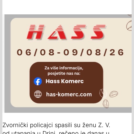
Zvornički policajci spasili su ženu Z. V.
od utapanja u Drini, rečeno je danas u