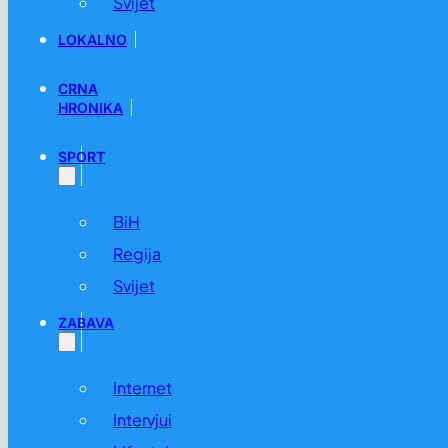
Svijet
LOKALNO
CRNA
HRONIKA
SPORT
BiH
Regija
Svijet
ZABAVA
Internet
Intervjui