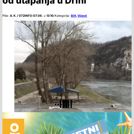
od utapanja u Drini
Piše:
A. K. / 072INFO
/
07.06.
u
13:10
/
Kategorija:
BiH
,
Vijesti