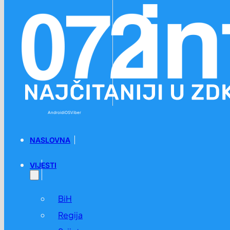
Preskoči na glavni sadržaj
Preskoči na podnožje
Android
iOS
Viber
NASLOVNA
VIJESTI
BiH
Regija