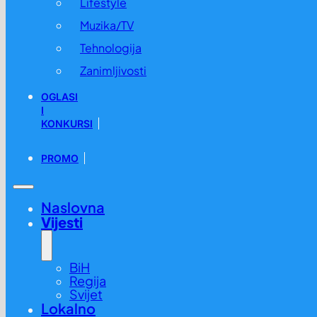
Lifestyle
Muzika/TV
Tehnologija
Zanimljivosti
OGLASI
I
KONKURSI
PROMO
Naslovna
Vijesti
BiH
Regija
Svijet
Lokalno