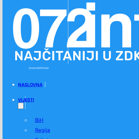
Preskoči na glavni sadržaj
Preskoči na podnožje
Android
iOS
Viber
NASLOVNA
VIJESTI
BiH
Regija