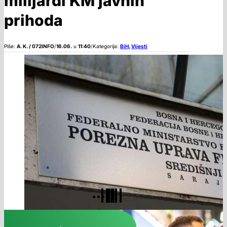
milijardi KM javnih
prihoda
Piše:
A. K. / 072INFO
/
16.06.
u
11:40
/
Kategorija:
BiH
,
Vijesti