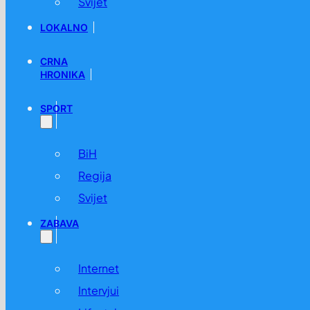
Svijet
LOKALNO
CRNA
HRONIKA
SPORT
BiH
Regija
Svijet
ZABAVA
Internet
Intervjui