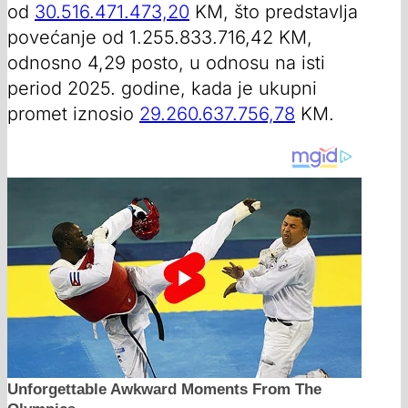
od
30.516.471.473,20
KM, što predstavlja
povećanje od 1.255.833.716,42 KM,
odnosno 4,29 posto, u odnosu na isti
period 2025. godine, kada je ukupni
promet iznosio
29.260.637.756,78
KM.