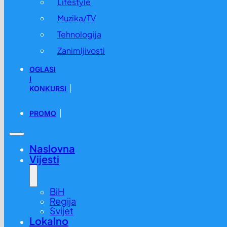
Lifestyle
Muzika/TV
Tehnologija
Zanimljivosti
OGLASI
I
KONKURSI
PROMO
Naslovna
Vijesti
BiH
Regija
Svijet
Lokalno