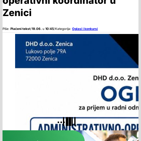
operativni koordinator u
Zenici
Piše:
Plaćeni tekst
/
19.06.
u
10:45
/
Kategorija:
Oglasi i konkursi