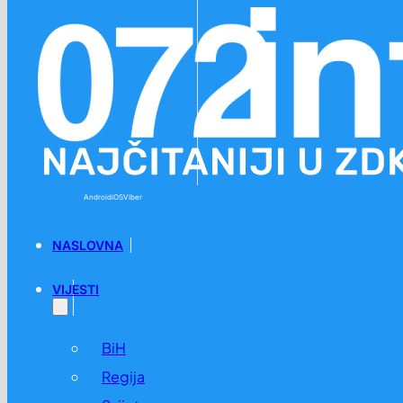
Preskoči na glavni sadržaj
Preskoči na podnožje
Android
iOS
Viber
NASLOVNA
VIJESTI
BiH
Regija