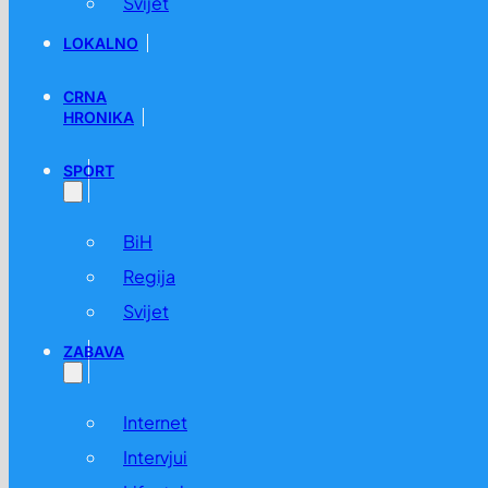
Svijet
LOKALNO
CRNA
HRONIKA
SPORT
BiH
Regija
Svijet
ZABAVA
Internet
Intervjui