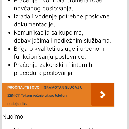
Praćenje i kontrola prometa robe i
novčanog poslovanja,
Izrada i vođenje potrebne poslovne
dokumentacije,
Komunikacija sa kupcima,
dobavljačima i nadležnim službama,
Briga o kvaliteti usluge i urednom
funkcionisanju poslovnice,
Praćenje zakonskih i internih
procedura poslovanja.
PROČITAJTE I OVO:
SRAMOTAN SLUČAJ U
ZENICI: Tokom vožnje ukrao telefon
maloljetniku
Nudimo: