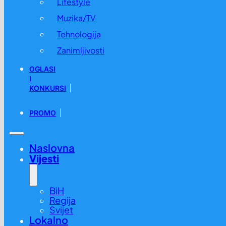
Lifestyle
Muzika/TV
Tehnologija
Zanimljivosti
OGLASI
I
KONKURSI
PROMO
Naslovna
Vijesti
BiH
Regija
Svijet
Lokalno