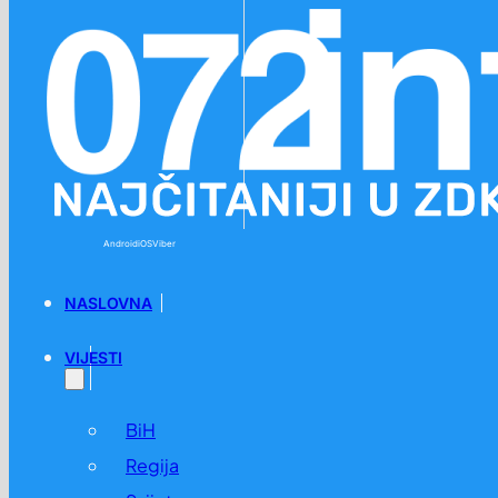
Preskoči na glavni sadržaj
Preskoči na podnožje
Android
iOS
Viber
NASLOVNA
VIJESTI
BiH
Regija