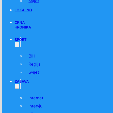
Svijet
LOKALNO
CRNA
HRONIKA
SPORT
BiH
Regija
Svijet
ZABAVA
Internet
Intervjui