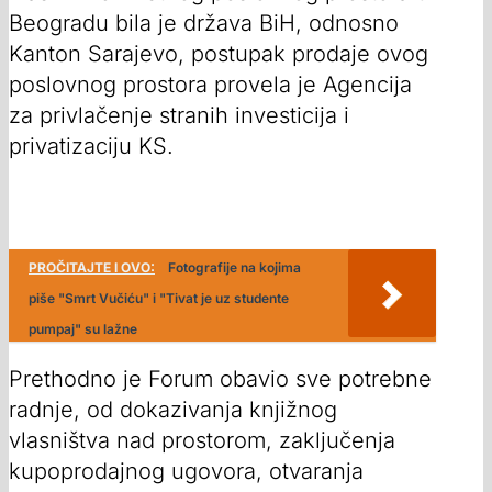
Beogradu bila je država BiH, odnosno
Kanton Sarajevo, postupak prodaje ovog
poslovnog prostora provela je Agencija
za privlačenje stranih investicija i
privatizaciju KS.
PROČITAJTE I OVO:
Fotografije na kojima
piše "Smrt Vučiću" i "Tivat je uz studente
pumpaj" su lažne
Prethodno je Forum obavio sve potrebne
radnje, od dokazivanja knjižnog
vlasništva nad prostorom, zaključenja
kupoprodajnog ugovora, otvaranja