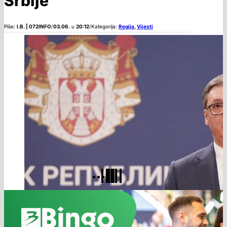
Srbije
Piše:
I.B. | 072INFO
/
03.06.
u
20:12
/
Kategorija:
Regija
,
Vijesti