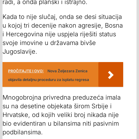
radi, a onda planski i istrajno.
Kada to nije slučaj, onda se desi situacija
u kojoj tri decenije nakon agresije, Bosna
i Hercegovina nije uspjela riješiti status
svoje imovine u državama bivše
Jugoslavije.
PROČITAJTE I OVO:
Nova Željezara Zenica
objavila detaljnu proceduru za isplatu regresa
Mnogobrojna privredna preduzeća imala
su na desetine objekata širom Srbije i
Hrvatske, od kojih veliki broj nikada nije
bio evidentiran u bilansima niti pasivnim
podbilansima.