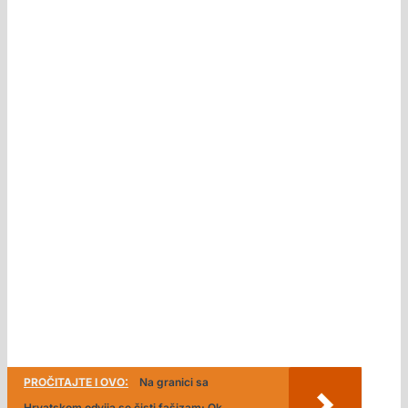
PROČITAJTE I OVO:
Na granici sa
Hrvatskom odvija se čisti fašizam: Ok,