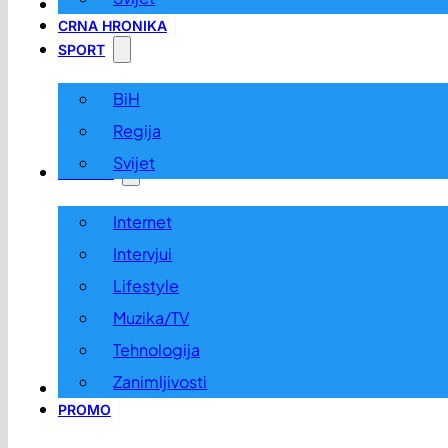
LOKALNO
CRNA HRONIKA
SPORT
BiH
Regija
Svijet
ZABAVA
Internet
Intervjui
Lifestyle
Muzika/TV
Tehnologija
Zanimljivosti
OGLASI I KONKURSI
PROMO