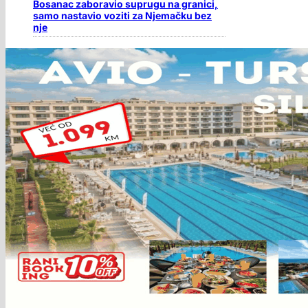
Bosanac zaboravio suprugu na granici,
samo nastavio voziti za Njemačku bez
nje