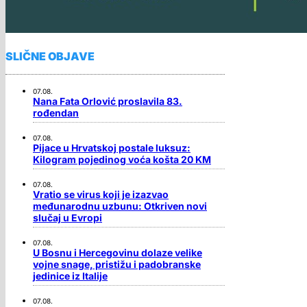
SLIČNE OBJAVE
07.08.
Nana Fata Orlović proslavila 83.
rođendan
07.08.
Pijace u Hrvatskoj postale luksuz:
Kilogram pojedinog voća košta 20 KM
07.08.
Vratio se virus koji je izazvao
međunarodnu uzbunu: Otkriven novi
slučaj u Evropi
07.08.
U Bosnu i Hercegovinu dolaze velike
vojne snage, pristižu i padobranske
jedinice iz Italije
07.08.