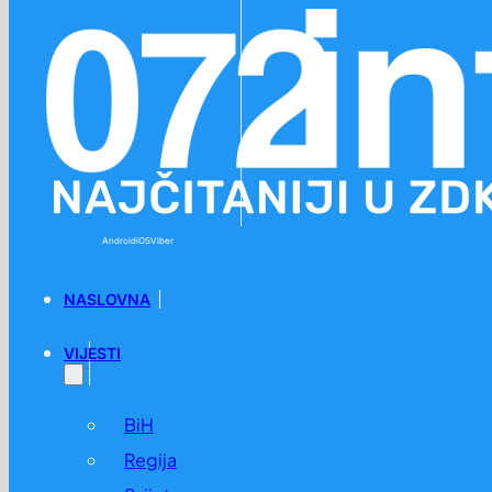
Preskoči na glavni sadržaj
Preskoči na podnožje
Android
iOS
Viber
NASLOVNA
VIJESTI
BiH
Regija