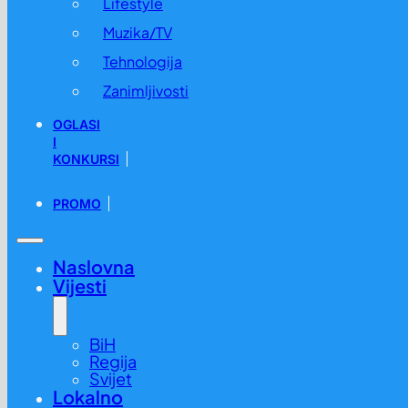
Lifestyle
Muzika/TV
Tehnologija
Zanimljivosti
OGLASI
I
KONKURSI
PROMO
Naslovna
Vijesti
BiH
Regija
Svijet
Lokalno