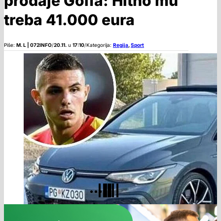
prodaje Golfa: Hitno mu
treba 41.000 eura
Piše:
M. L | 072INFO
/
20.11.
u
17:10
/
Kategorija:
Regija
,
Sport