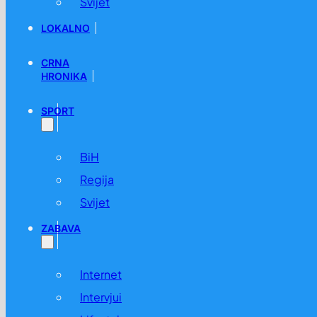
Svijet
LOKALNO
CRNA
HRONIKA
SPORT
BiH
Regija
Svijet
ZABAVA
Internet
Intervjui