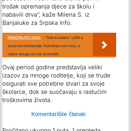
trošak opremanja djece za školu i
nabavili drva”, kaže Milena S. iz
Banjaluke za Srpska Info.
PROČITAJTE I OVO:
"Tete čuvalice" u BiH u
sivoj zoni ekonomije: Potražnja sve veća, a
cijene usluge će vas iznenaditi
Ovaj period godine predstavlja veliki
izazov za mnoge roditelje, koji se trude
osigurati sve potrebne stvari za svoje
školarce, dok se suočavaju s rastućim
troškovima života.
Komentarišite članak:
Pročitano ukupno 1 puta, 1 pregleda