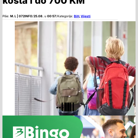
košta i do 700 KM
Piše:
M. L | 072INFO
/
25.08.
u
00:57
/
Kategorija:
BiH
,
Vijesti