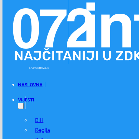
Preskoči na glavni sadržaj
Preskoči na podnožje
Android
iOS
Viber
NASLOVNA
VIJESTI
BiH
Regija