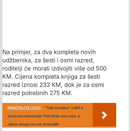
Na primjer, za dva kompleta novih
udžbenika, za šesti i osmi razred,
roditelji će morati izdvojiti više od 500
KM. Cijena kompleta knjiga za šesti
razred iznosi 233 KM, dok je za osmi
razred potrebnih 275 KM.
PROČITAJTE I OVO:
"Tete čuvalice" u BiH u
sivoj zoni ekonomije: Potražnja sve veća, a
cijene usluge će vas iznenaditi