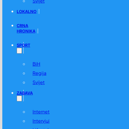
Svijet
LOKALNO
CRNA
HRONIKA
SPORT
BiH
Regija
Svijet
ZABAVA
Internet
Intervjui