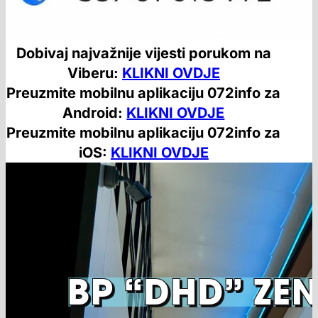
Dobivaj najvažnije vijesti porukom na
Viberu:
KLIKNI OVDJE
Preuzmite mobilnu aplikaciju 072info za
Android:
KLIKNI OVDJE
Preuzmite mobilnu aplikaciju 072info za
iOS:
KLIKNI OVDJE