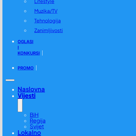
Lifestyle
Muzika/TV
Tehnologija
Zanimljivosti
OGLASI
I
KONKURSI
PROMO
Naslovna
Vijesti
BiH
Regija
Svijet
Lokalno