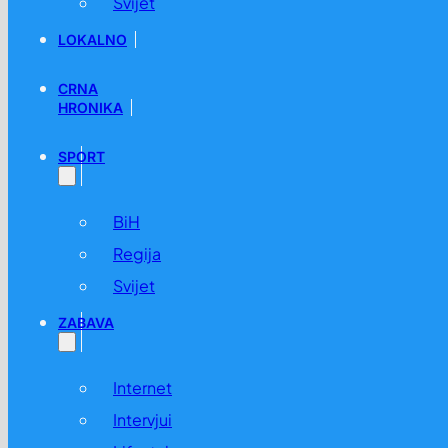
Svijet
LOKALNO
CRNA
HRONIKA
SPORT
BiH
Regija
Svijet
ZABAVA
Internet
Intervjui