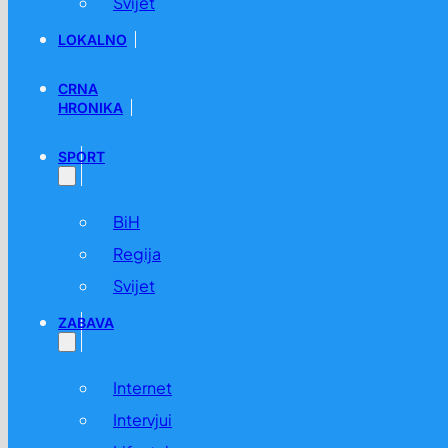
Svijet
LOKALNO
CRNA
HRONIKA
SPORT
BiH
Regija
Svijet
ZABAVA
Internet
Intervjui