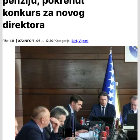
penziju, pokrenut
konkurs za novog
direktora
Piše:
I.B. | 072INFO
/
11.06.
u
12:30
/
Kategorija:
BiH
,
Vijesti