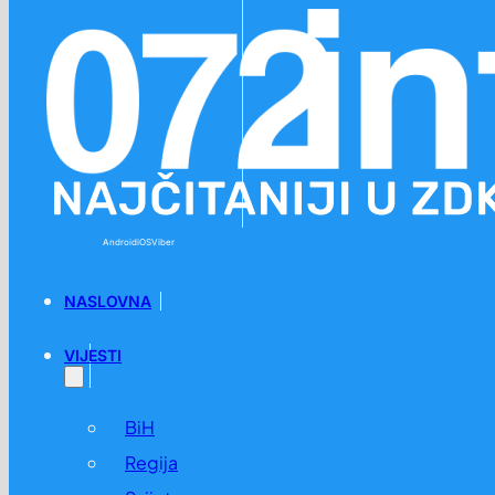
Preskoči na glavni sadržaj
Preskoči na podnožje
Android
iOS
Viber
NASLOVNA
VIJESTI
BiH
Regija