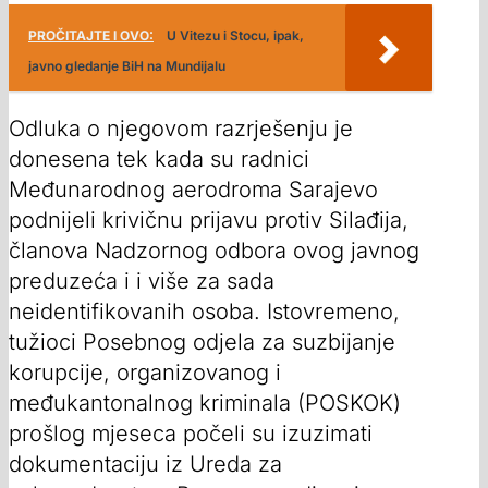
PROČITAJTE I OVO:
U Vitezu i Stocu, ipak,
javno gledanje BiH na Mundijalu
Odluka o njegovom razrješenju je
donesena tek kada su radnici
Međunarodnog aerodroma Sarajevo
podnijeli krivičnu prijavu protiv Silađija,
članova Nadzornog odbora ovog javnog
preduzeća i i više za sada
neidentifikovanih osoba. Istovremeno,
tužioci Posebnog odjela za suzbijanje
korupcije, organizovanog i
međukantonalnog kriminala (POSKOK)
prošlog mjeseca počeli su izuzimati
dokumentaciju iz Ureda za