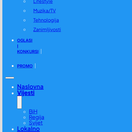
Lifestyle
Muzika/TV
Tehnologija
Zanimljivosti
OGLASI
I
KONKURSI
PROMO
Naslovna
Vijesti
BiH
Regija
Svijet
Lokalno