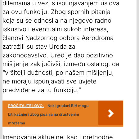
dilemama u vezi s ispunjavanjem uslova
za ovu funkciju. Zbog spornih pitanja
koja su se odnosila na njegovo radno
iskustvo i eventualni sukob interesa,
članovi Nadzornog odbora Aerodroma
zatražili su stav Ureda za
zakonodavstvo. Ured je dao pozitivno
mišljenje zaključivši, između ostalog, da
“vršitelji dužnosti, po našem mišljenju,
ne moraju ispunjavati sve uvjete
predviđene za tu funkciju.”
PROČITAJTE I OVO:
Neki građani BiH mogu
biti kažnjeni zbog pisanja na društvenim
mrežama
Imenovanje aktuelne, kao i prethodne