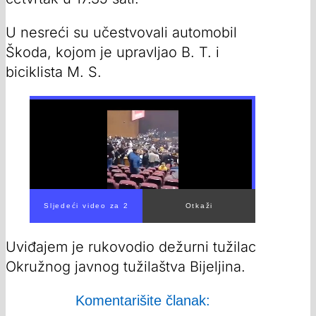
U nesreći su učestvovali automobil
Škoda, kojom je upravljao B. T. i
biciklista M. S.
00:00
/
00:36
Uviđajem je rukovodio dežurni tužilac
Okružnog javnog tužilaštva Bijeljina.
Komentarišite članak: