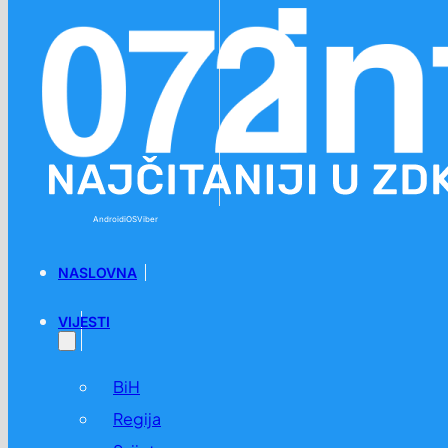
Preskoči na glavni sadržaj
Preskoči na podnožje
Android
iOS
Viber
NASLOVNA
VIJESTI
BiH
Regija