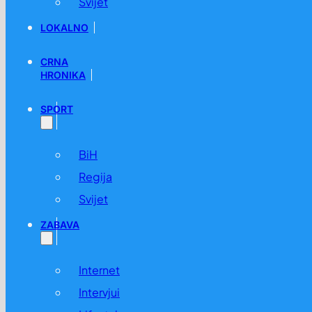
Svijet
LOKALNO
CRNA
HRONIKA
SPORT
BiH
Regija
Svijet
ZABAVA
Internet
Intervjui