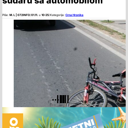
sudaru sa automobilom
Piše:
M. L | 072INFO
/
01.11.
u
10:25
/
Kategorija:
Crna Hronika