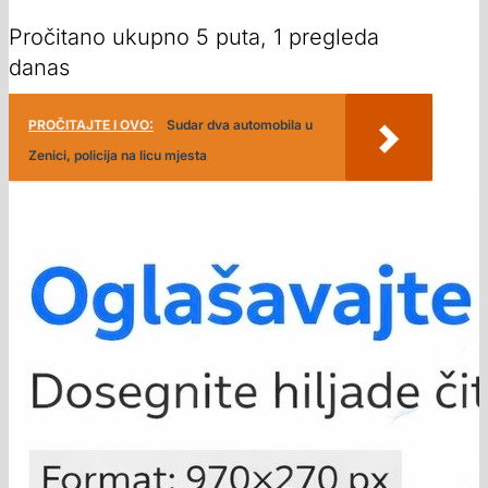
Pročitano ukupno 5 puta, 1 pregleda
danas
PROČITAJTE I OVO:
Sudar dva automobila u
Zenici, policija na licu mjesta