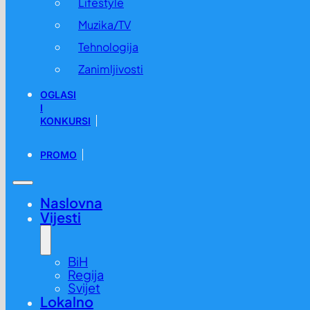
Lifestyle
Muzika/TV
Tehnologija
Zanimljivosti
OGLASI
I
KONKURSI
PROMO
Naslovna
Vijesti
BiH
Regija
Svijet
Lokalno