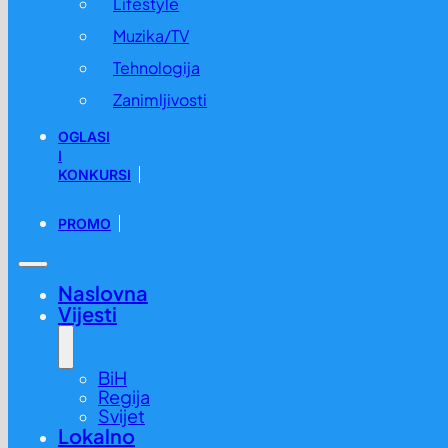
Lifestyle
Muzika/TV
Tehnologija
Zanimljivosti
OGLASI
I
KONKURSI
PROMO
Naslovna
Vijesti
BiH
Regija
Svijet
Lokalno