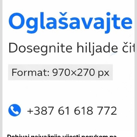
Dobivaj najvažnije vijesti porukom na