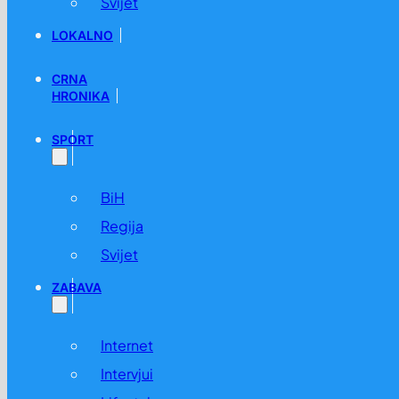
Svijet
LOKALNO
CRNA
HRONIKA
SPORT
BiH
Regija
Svijet
ZABAVA
Internet
Intervjui