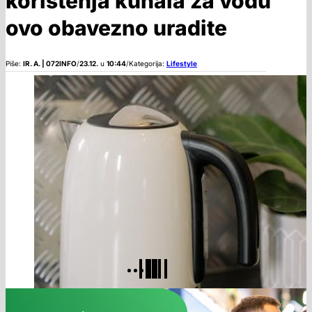
korištenja kuhala za vodu
ovo obavezno uradite
Piše:
IR. A. | 072INFO
/
23.12.
u
10:44
/
Kategorija:
Lifestyle