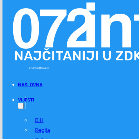
Preskoči na glavni sadržaj
Preskoči na podnožje
Android
iOS
Viber
NASLOVNA
VIJESTI
BiH
Regija