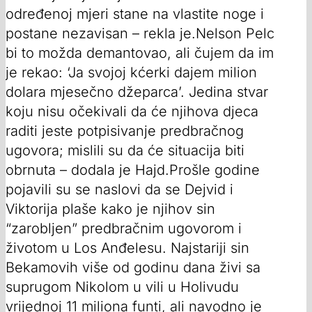
određenoj mjeri stane na vlastite noge i
postane nezavisan – rekla je.Nelson Pelc
bi to možda demantovao, ali čujem da im
je rekao: ‘Ja svojoj kćerki dajem milion
dolara mjesečno džeparca’. Jedina stvar
koju nisu očekivali da će njihova djeca
raditi jeste potpisivanje predbračnog
ugovora; mislili su da će situacija biti
obrnuta – dodala je Hajd.Prošle godine
pojavili su se naslovi da se Dejvid i
Viktorija plaše kako je njihov sin
“zarobljen” predbračnim ugovorom i
životom u Los Anđelesu. Najstariji sin
Bekamovih više od godinu dana živi sa
suprugom Nikolom u vili u Holivudu
vrijednoj 11 miliona funti, ali navodno je