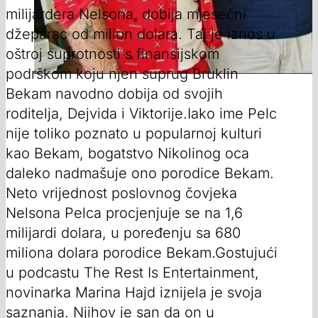
milijardera Nelsona, dobija mjesečni
džeparac od milion dolara. Taj je iznos u
oštroj suprotnosti s finansijskom
podrškom koju njen suprug Bruklin
Bekam navodno dobija od svojih
roditelja, Dejvida i Viktorije.Iako ime Pelc
nije toliko poznato u popularnoj kulturi
kao Bekam, bogatstvo Nikolinog oca
daleko nadmašuje ono porodice Bekam.
Neto vrijednost poslovnog čovjeka
Nelsona Pelca procjenjuje se na 1,6
milijardi dolara, u poređenju sa 680
miliona dolara porodice Bekam.Gostujući
u podcastu The Rest Is Entertainment,
novinarka Marina Hajd iznijela je svoja
saznanja. Njihov je san da on u