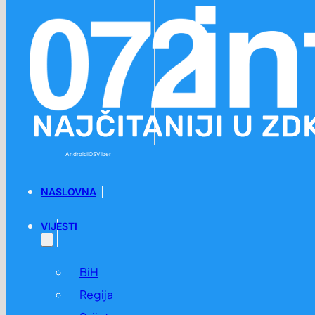
Preskoči na glavni sadržaj
Preskoči na podnožje
Android
iOS
Viber
NASLOVNA
VIJESTI
BiH
Regija