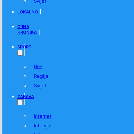
Svijet
LOKALNO
CRNA
HRONIKA
SPORT
BiH
Regija
Svijet
ZABAVA
Internet
Intervjui