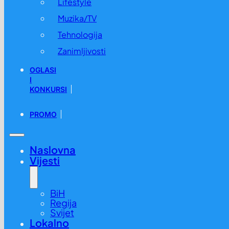
Lifestyle
Muzika/TV
Tehnologija
Zanimljivosti
OGLASI
I
KONKURSI
PROMO
Naslovna
Vijesti
BiH
Regija
Svijet
Lokalno