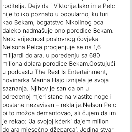
roditelja, Dejvida i Viktorije.Iako ime Pelc
nije toliko poznato u popularnoj kulturi
kao Bekam, bogatstvo Nikolinog oca
daleko nadmašuje ono porodice Bekam.
Neto vrijednost poslovnog čovjeka
Nelsona Pelca procjenjuje se na 1,6
milijardi dolara, u poređenju sa 680
miliona dolara porodice Bekam.Gostujući
u podcastu The Rest Is Entertainment,
novinarka Marina Hajd iznijela je svoja
saznanja. Njihov je san da on u
određenoj mjeri stane na vlastite noge i
postane nezavisan – rekla je.Nelson Pelc
bi to možda demantovao, ali čujem da im
je rekao: ‘Ja svojoj kćerki dajem milion
dolara mjesečno džeparca’. Jedina stvar