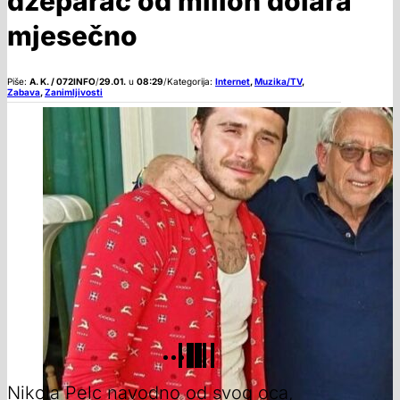
džeparac od milion dolara
mjesečno
Piše:
A. K. / 072INFO
/
29.01.
u
08:29
/
Kategorija:
Internet
,
Muzika/TV
,
Zabava
,
Zanimljivosti
Nikola Pelc navodno od svog oca,