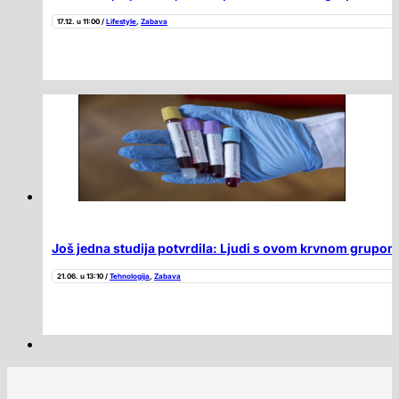
17.12. u 11:00 /
Lifestyle
,
Zabava
Još jedna studija potvrdila: Ljudi s ovom krvnom grupom
21.06. u 13:10 /
Tehnologija
,
Zabava