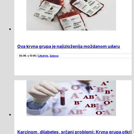
Ova krvna grupa je najizloženija moždanom udaru
03.09. u 13:05 /
Lifestyle
,
Zabava
Karcinom, dijabetes, srčani problemi: Krvna grupa otkriv