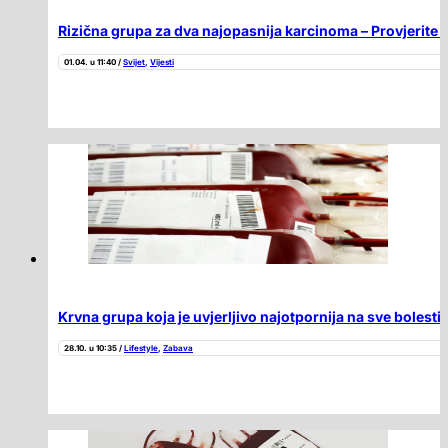
Rizična grupa za dva najopasnija karcinoma – Provjerite 
01.04. u 11:40 /
Svijet
,
Vijesti
Krvna grupa koja je uvjerljivo najotpornija na sve bolesti
28.10. u 10:35 /
Lifestyle
,
Zabava