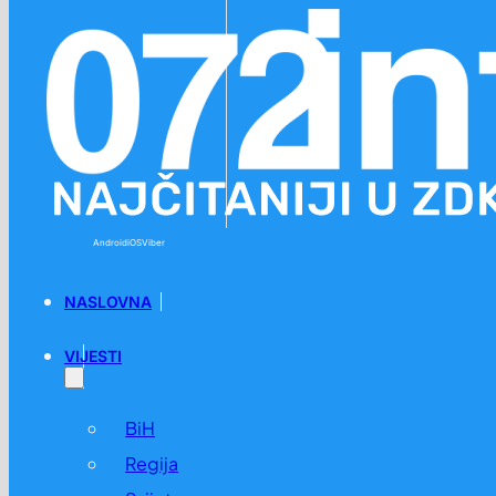
Preskoči na glavni sadržaj
Preskoči na podnožje
Android
iOS
Viber
NASLOVNA
VIJESTI
BiH
Regija