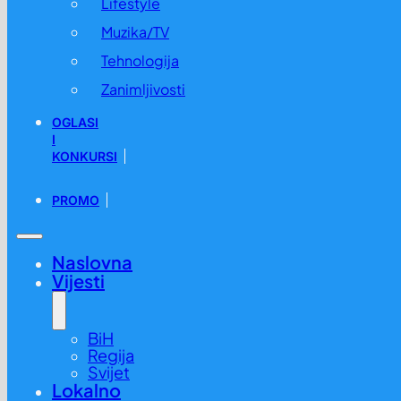
Lifestyle
Muzika/TV
Tehnologija
Zanimljivosti
OGLASI
I
KONKURSI
PROMO
Ljudi sa ovom krvnom grupom žive najduže
10.02. u 19:10 /
Lifestyle
,
Zabava
Naslovna
Vijesti
BiH
Regija
Svijet
Lokalno