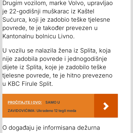
Drugim vozilom, marke Volvo, upravljao
je 22-godišnji muškarac iz Kaštel
Sućurca, koji je zadobio teške tjelesne
povrede, te je također prevezen u
Kantonalnu bolnicu Livno.
U vozilu se nalazila žena iz Splita, koja
nije zadobila povrede i jednogodišnje
dijete iz Splita, koje je zadobilo teške
tjelesne povrede, te je hitno prevezeno
u KBC Firule Split.
PROČITAJTE I OVO:
SAMO U
ZAVIDOVIĆIMA: Ukradeno 12 tegli meda
O događaju je informisana dežurna