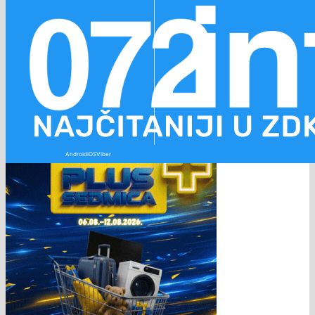
Preskoči na glavni sadržaj
Preskoči na podnožje
Android
iOS
Viber