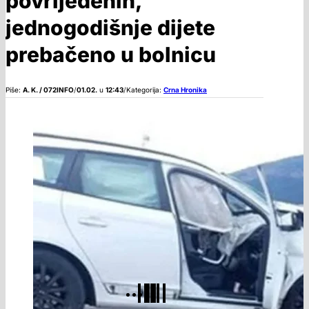
povrijeđenih,
jednogodišnje dijete
prebačeno u bolnicu
Piše:
A. K. / 072INFO
/
01.02.
u
12:43
/
Kategorija:
Crna Hronika