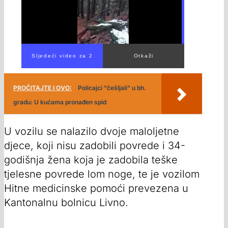
00:00
/
02:33
PROČITAJTE I OVO:
Policajci "češljali" u bh.
gradu: U kućama pronađen spid
U vozilu se nalazilo dvoje maloljetne
djece, koji nisu zadobili povrede i 34-
godišnja žena koja je zadobila teške
tjelesne povrede lom noge, te je vozilom
Hitne medicinske pomoći prevezena u
Kantonalnu bolnicu Livno.