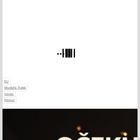
EU
Mustafa Trakić
novac
Pomoć