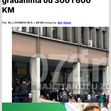
građanima od 300 i 600
KM
Piše:
M. L | 072INFO
/
19.11.
u
09:50
/
Kategorija:
BiH
,
Vijesti