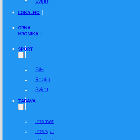
Svijet
LOKALNO
CRNA
HRONIKA
SPORT
BiH
Regija
Svijet
ZABAVA
Internet
Intervjui