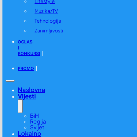
Lifestyle
Muzika/TV
Tehnologija
Zanimljivosti
OGLASI
I
KONKURSI
PROMO
Naslovna
Vijesti
BiH
Regija
Svijet
Lokalno