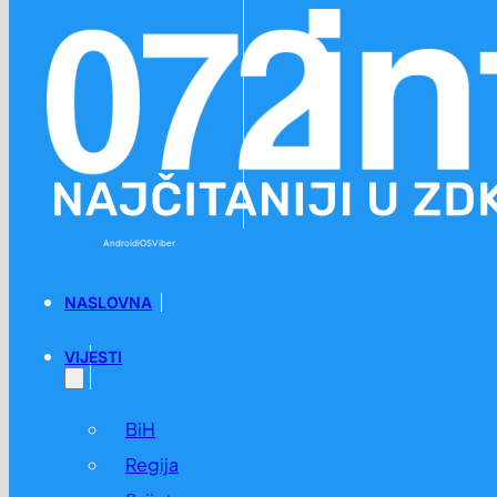
Preskoči na glavni sadržaj
Preskoči na podnožje
Android
iOS
Viber
NASLOVNA
VIJESTI
BiH
Regija