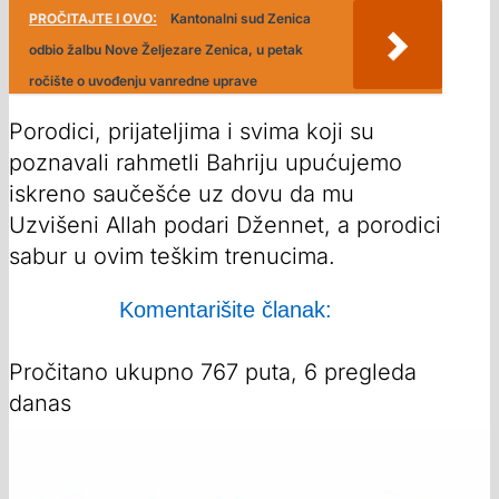
PROČITAJTE I OVO:
Kantonalni sud Zenica
odbio žalbu Nove Željezare Zenica, u petak
ročište o uvođenju vanredne uprave
Porodici, prijateljima i svima koji su
poznavali rahmetli Bahriju upućujemo
iskreno saučešće uz dovu da mu
Uzvišeni Allah podari Džennet, a porodici
sabur u ovim teškim trenucima.
Komentarišite članak:
Pročitano ukupno 767 puta, 6 pregleda
danas