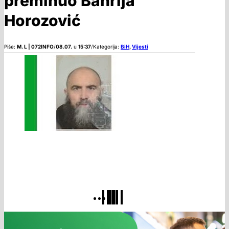
preminuo Bahrija
Horozović
Piše:
M. L | 072INFO
/
08.07.
u
15:37
/
Kategorija:
BiH
,
Vijesti