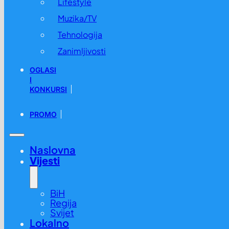
Lifestyle
Muzika/TV
Tehnologija
Zanimljivosti
OGLASI
I
KONKURSI
PROMO
Naslovna
Vijesti
BiH
Regija
Svijet
Lokalno