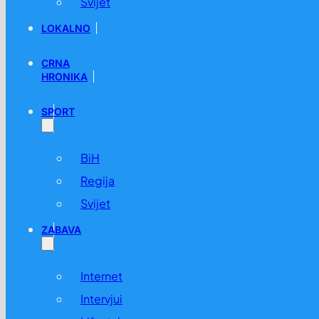
Svijet
LOKALNO
CRNA
HRONIKA
SPORT
BiH
Regija
Svijet
ZABAVA
Internet
Intervjui