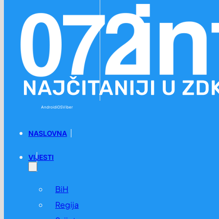
Preskoči na glavni sadržaj
Preskoči na podnožje
Android
iOS
Viber
NASLOVNA
VIJESTI
BiH
Regija