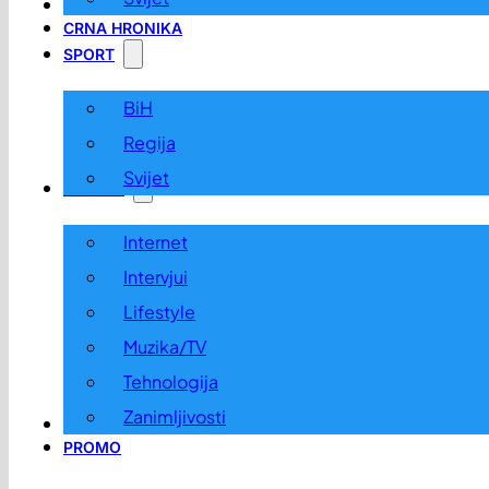
LOKALNO
CRNA HRONIKA
SPORT
BiH
Regija
Svijet
ZABAVA
Internet
Intervjui
Lifestyle
Muzika/TV
Tehnologija
Zanimljivosti
OGLASI I KONKURSI
PROMO