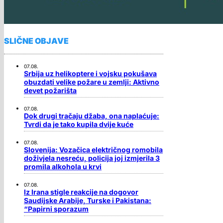
SLIČNE OBJAVE
07.08.
Srbija uz helikoptere i vojsku pokušava
obuzdati velike požare u zemlji: Aktivno
devet požarišta
07.08.
Dok drugi tračaju džaba, ona naplaćuje:
Tvrdi da je tako kupila dvije kuće
07.08.
Slovenija: Vozačica električnog romobila
doživjela nesreću, policija joj izmjerila 3
promila alkohola u krvi
07.08.
Iz Irana stigle reakcije na dogovor
Saudijske Arabije, Turske i Pakistana:
“Papirni sporazum