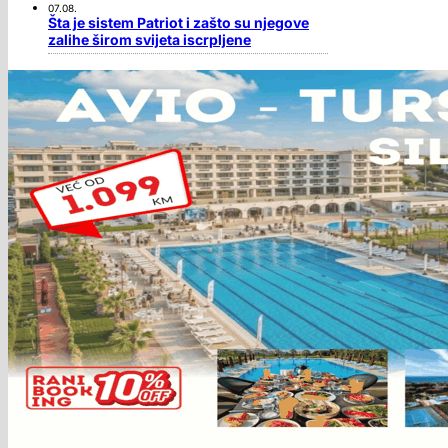
07.08.
Šta je sistem Patriot i zašto su njegove
zalihe širom svijeta iscrpljene