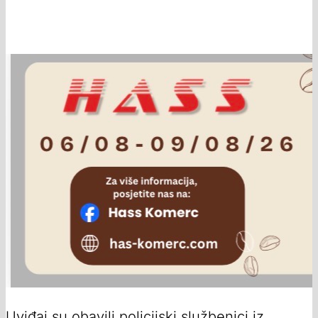
Uviđaj su obavili policijski službenici iz