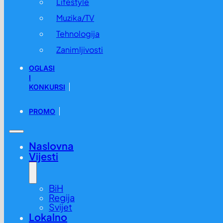
Lifestyle
Muzika/TV
Tehnologija
Zanimljivosti
OGLASI
I
KONKURSI
PROMO
Naslovna
Vijesti
BiH
Regija
Svijet
Lokalno