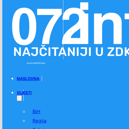
Preskoči na glavni sadržaj
Preskoči na podnožje
Android
iOS
Viber
NASLOVNA
VIJESTI
BiH
Regija