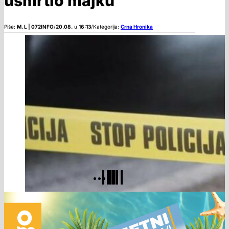
usmrtio majku
Piše:
M. L | 072INFO
/
20.08.
u
16:13
/
Kategorija:
Crna Hronika