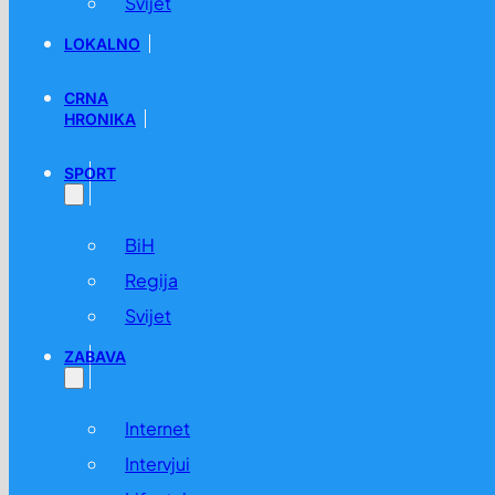
Svijet
LOKALNO
CRNA
HRONIKA
SPORT
BiH
Regija
Svijet
ZABAVA
Internet
Intervjui