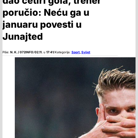
dao četiri gola, trener
poručio: Neću ga u
januaru povesti u
Junajted
Piše:
N. K. / 072INFO
/
02.11.
u
17:41
/
Kategorija:
Sport
,
Svijet