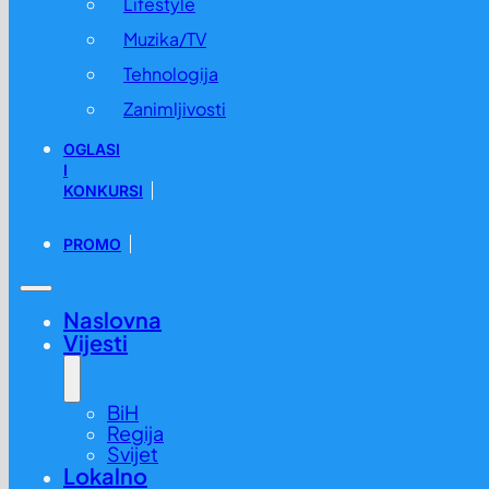
Lifestyle
Muzika/TV
Tehnologija
Zanimljivosti
OGLASI
I
KONKURSI
PROMO
Naslovna
Vijesti
BiH
Regija
Svijet
Lokalno