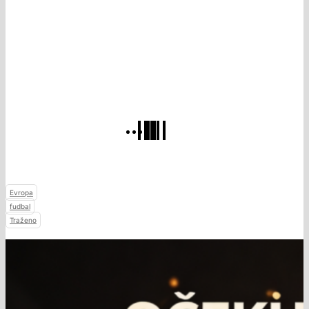
Evropa
fudbal
Traženo