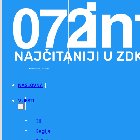
Preskoči na glavni sadržaj
Preskoči na podnožje
Android
iOS
Viber
NASLOVNA
VIJESTI
BiH
Regija