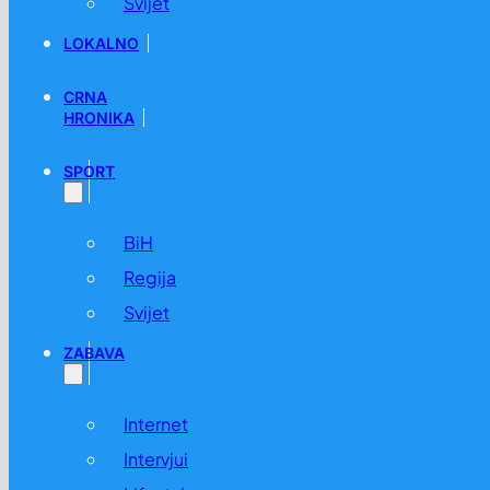
Svijet
LOKALNO
CRNA
HRONIKA
SPORT
BiH
Regija
Svijet
ZABAVA
Internet
Intervjui