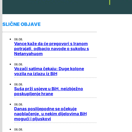
SLIČNE OBJAVE
06.08.
Vance kaže da će pregovori s Iranom
potrajati, odbacio navode o sukobu s
Netanyahuom
06.08.
Vozači satima čekaju: Duge kolone
vozila na izlazu iz BiH
06.08.
Suša prži usjeve u BiH, neizbježno
poskupljenje hrane
06.08.
Danas poslijepodne se očekuje
naoblačenje, u nekim dijelovima BiH
mogući i pljuskovi
06.08.