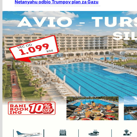
Netanyahu odbio Trumpov plan za Gazu