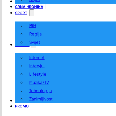
LOKALNO
CRNA HRONIKA
SPORT
BiH
Regija
Svijet
ZABAVA
Internet
Intervjui
Lifestyle
Muzika/TV
Tehnologija
Zanimljivosti
OGLASI I KONKURSI
PROMO