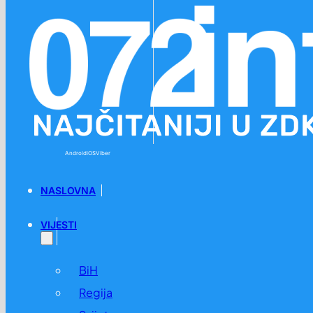
Preskoči na glavni sadržaj
Preskoči na podnožje
Android
iOS
Viber
NASLOVNA
VIJESTI
BiH
Regija