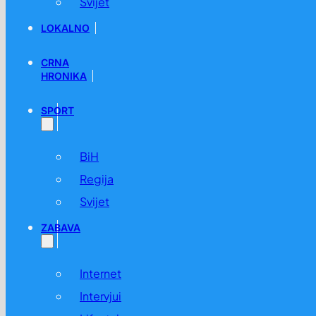
Svijet
LOKALNO
CRNA
HRONIKA
SPORT
BiH
Regija
Svijet
ZABAVA
Internet
Intervjui