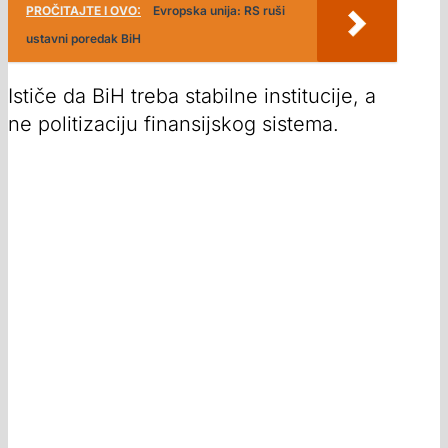
PROČITAJTE I OVO:
Evropska unija: RS ruši
ustavni poredak BiH
Ističe da BiH treba stabilne institucije, a
ne politizaciju finansijskog sistema.