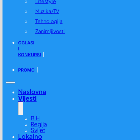
Lifestyle
Muzika/TV
Tehnologija
Zanimljivosti
OGLASI
I
KONKURSI
PROMO
Naslovna
Vijesti
BiH
Regija
Svijet
Lokalno