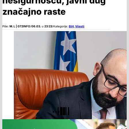
nesigurnošću, javni dug
značajno raste
Piše:
M. L | 072INFO
/
06.03.
u
23:23
/
Kategorija:
BiH
,
Vijesti