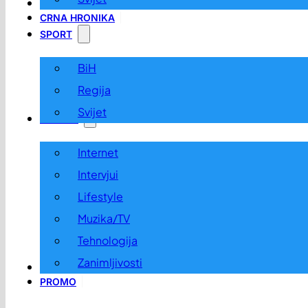
LOKALNO
CRNA HRONIKA
SPORT
BiH
Regija
Svijet
ZABAVA
Internet
Intervjui
Lifestyle
Muzika/TV
Tehnologija
Zanimljivosti
OGLASI I KONKURSI
PROMO