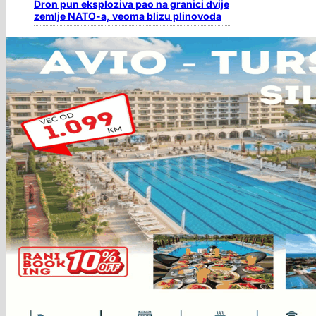
Dron pun eksploziva pao na granici dvije
zemlje NATO-a, veoma blizu plinovoda