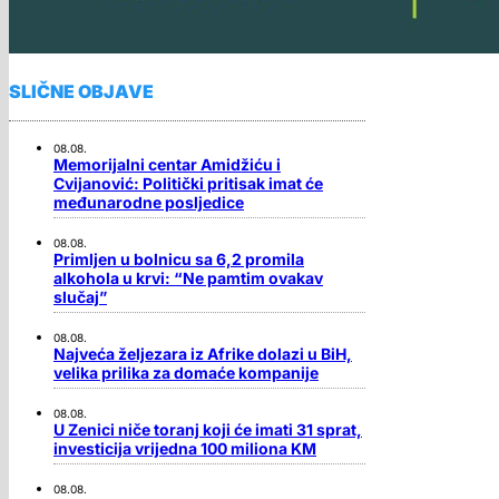
SLIČNE OBJAVE
08.08.
Memorijalni centar Amidžiću i
Cvijanović: Politički pritisak imat će
međunarodne posljedice
08.08.
Primljen u bolnicu sa 6,2 promila
alkohola u krvi: “Ne pamtim ovakav
slučaj”
08.08.
Najveća željezara iz Afrike dolazi u BiH,
velika prilika za domaće kompanije
08.08.
U Zenici niče toranj koji će imati 31 sprat,
investicija vrijedna 100 miliona KM
08.08.