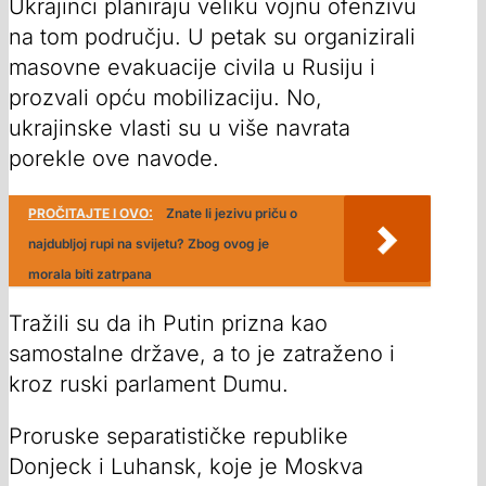
Ukrajinci planiraju veliku vojnu ofenzivu
na tom području. U petak su organizirali
masovne evakuacije civila u Rusiju i
prozvali opću mobilizaciju. No,
ukrajinske vlasti su u više navrata
porekle ove navode.
PROČITAJTE I OVO:
Znate li jezivu priču o
najdubljoj rupi na svijetu? Zbog ovog je
morala biti zatrpana
Tražili su da ih Putin prizna kao
samostalne države, a to je zatraženo i
kroz ruski parlament Dumu.
Proruske separatističke republike
Donjeck i Luhansk, koje je Moskva