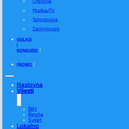
Lifestyle
Muzika/TV
Tehnologija
Zanimljivosti
OGLASI
I
KONKURSI
PROMO
Naslovna
Vijesti
BiH
Regija
Svijet
Lokalno