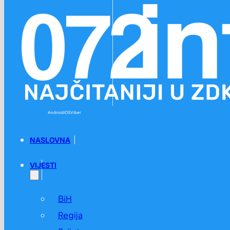
Preskoči na glavni sadržaj
Preskoči na podnožje
Android
iOS
Viber
NASLOVNA
VIJESTI
BiH
Regija