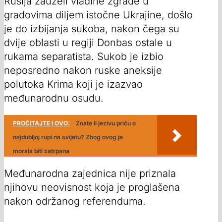
Rusija zauzeli vladine zgrade u
gradovima diljem istočne Ukrajine, došlo
je do izbijanja sukoba, nakon čega su
dvije oblasti u regiji Donbas ostale u
rukama separatista. Sukob je izbio
neposredno nakon ruske aneksije
polutoka Krima koji je izazvao
međunarodnu osudu.
PROČITAJTE I OVO:
Znate li jezivu priču o
najdubljoj rupi na svijetu? Zbog ovog je
morala biti zatrpana
Međunarodna zajednica nije priznala
njihovu neovisnost koja je proglašena
nakon održanog referenduma.