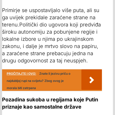
Primirje se uspostavljalo više puta, ali su
ga uvijek prekidale zaraćene strane na
terenu.Politički dio ugovora koji predviđa
široku autonomiju za pobunjene regije i
lokalne izbore u njima po ukrajinskom
zakonu, i dalje je mrtvo slovo na papiru,
a zaraćene strane prebacuju jedna na
drugu odgovornost za taj neuspjeh.
PROČITAJTE I OVO:
Znate li jezivu priču o
najdubljoj rupi na svijetu? Zbog ovog je
morala biti zatrpana
Pozadina sukoba u regijama koje Putin
priznaje kao samostalne države