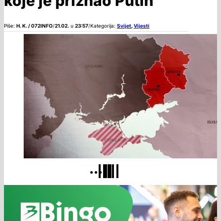
koje je priznao Putin
Piše:
H. K. / 072INFO
/
21.02.
u
23:57
/
Kategorija:
Svijet
,
Vijesti