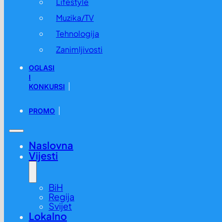
Lifestyle
Muzika/TV
Tehnologija
Zanimljivosti
OGLASI
I
KONKURSI
PROMO
Kako su kantoni poredeni po napretku: Pogledajte cijelu l
21.09. u 00:27 /
BiH
,
Vijesti
Naslovna
Vijesti
BiH
Regija
Svijet
Lokalno