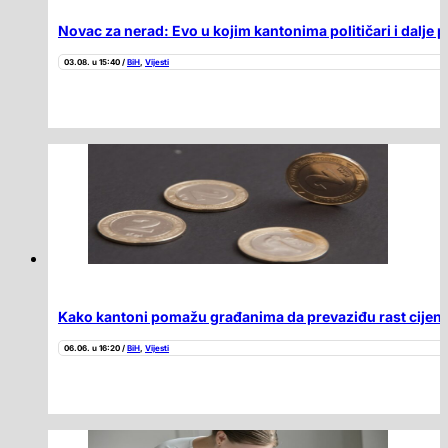
Novac za nerad: Evo u kojim kantonima političari i dalje pr
03.08. u 15:40 /
BiH
,
Vijesti
Kako kantoni pomažu građanima da prevaziđu rast cijena
06.06. u 16:20 /
BiH
,
Vijesti