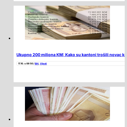
Ukupno 200 miliona KM: Kako su kantoni trošili novac koj
17.10. u 08:50 /
BiH
,
Vijesti