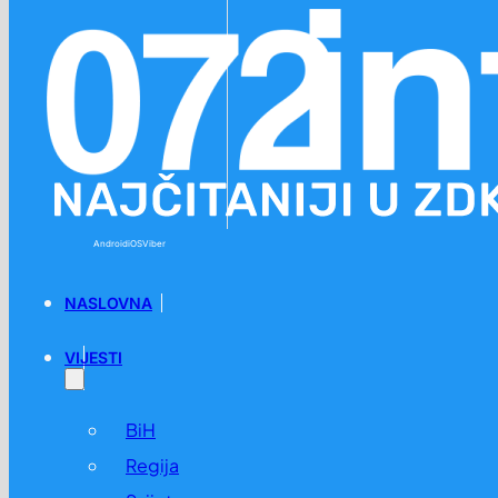
Preskoči na glavni sadržaj
Preskoči na podnožje
Android
iOS
Viber
NASLOVNA
VIJESTI
BiH
Regija