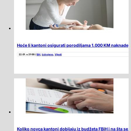
Hoće li kantoni osigurati porodiljama 1.000 KM naknade, 
22.01. u 21:00 /
BiH
,
Izdvojeno
,
Vijesti
Koliko novca kantoni dobijaju iz budžeta FBiH i na šta se 