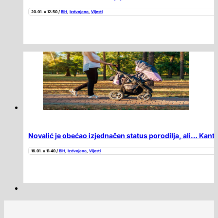
20.01. u 12:50 /
BiH
,
Izdvojeno
,
Vijesti
Novalić je obećao izjednačen status porodilja, ali… Kan
16.01. u 11:40 /
BiH
,
Izdvojeno
,
Vijesti