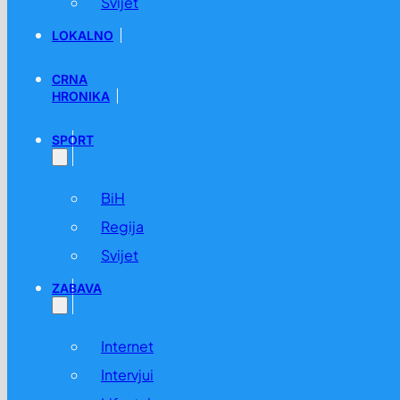
Svijet
LOKALNO
CRNA
HRONIKA
SPORT
BiH
Regija
Svijet
ZABAVA
Internet
Intervjui