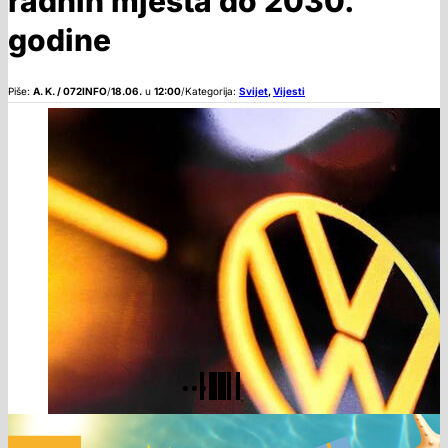
radnih mjesta do 2030.
godine
Piše:
A. K. / 072INFO
/
18.06.
u
12:00
/
Kategorija:
Svijet
,
Vijesti