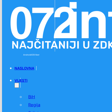
Preskoči na glavni sadržaj
Preskoči na podnožje
Android
iOS
Viber
NASLOVNA
VIJESTI
BiH
Regija