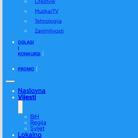
Lifestyle
Muzika/TV
Tehnologija
Zanimljivosti
OGLASI
I
KONKURSI
PROMO
Naslovna
Vijesti
BiH
Regija
Svijet
Lokalno