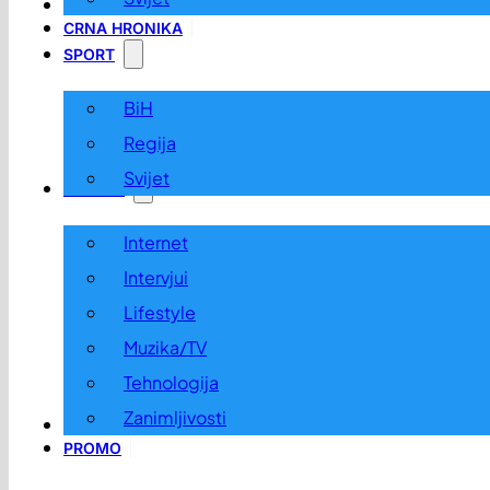
LOKALNO
CRNA HRONIKA
SPORT
BiH
Regija
Svijet
ZABAVA
Internet
Intervjui
Lifestyle
Muzika/TV
Tehnologija
Zanimljivosti
OGLASI I KONKURSI
PROMO