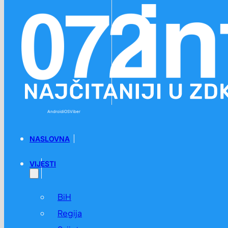
Preskoči na glavni sadržaj
Preskoči na podnožje
Android
iOS
Viber
NASLOVNA
VIJESTI
BiH
Regija