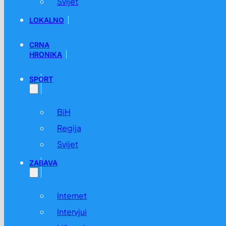
Svijet
LOKALNO
CRNA
HRONIKA
SPORT
BiH
Regija
Svijet
ZABAVA
Internet
Intervjui