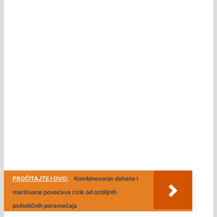
PROČITAJTE I OVO:
Kombinovanje duhana i
marihuane povećava rizik od ozbiljnih
psihotičnih poremećaja