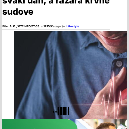
svaki dan, a razara krvne
sudove
Piše:
A. K. / 072INFO
/
17.05.
u
11:10
/
Kategorija:
Lifestyle