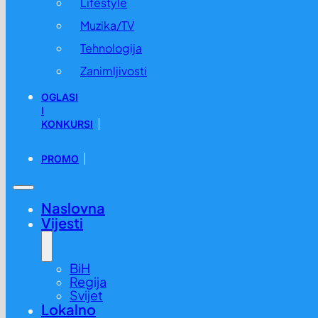
Lifestyle
Muzika/TV
Tehnologija
Zanimljivosti
OGLASI
I
KONKURSI
PROMO
Naslovna
Vijesti
BiH
Regija
Svijet
Lokalno