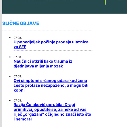
SLIČNE OBJAVE
07.08.
U ponedjeljak počinje prodaja ulaznica
za SFF
07.08.
Naučnici otkrili kako trauma iz
djetinjstva mijenja mozak
07.08.
Ovi simptomi srčanog udara kod žena
često prolaze nezapaženo, a mogu biti
kobni
07.08.
Razija Čolaković poručila: Dragi
primitivci, opustite se, za neke od vas
riječ „orgazam“ očigledno znači isto što
i nemoral